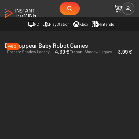
PC
PlayStation
Xbox
Nintendo
Développeur Baby Robot Games
-78%
4.39 €
3.99 €
Ereban: Shadow Legacy - PC (Steam)
Ereban: Shadow Legacy - Xbox Series X|S