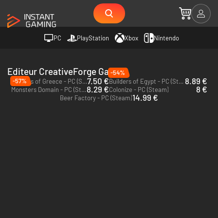
PC
PlayStation
Xbox
Nintendo
Editeur CreativeForge Games
-54%
7.50 €
8.89 €
-57%
Builders of Greece - PC (Steam)
Builders of Egypt - PC (Steam)
8.29 €
8 €
Monsters Domain - PC (Steam)
Colonize - PC (Steam)
14.99 €
Beer Factory - PC (Steam)