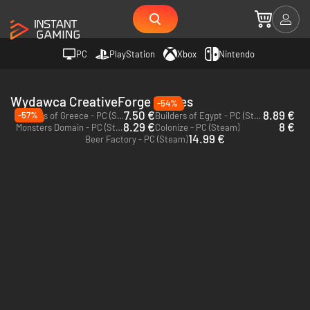
PC
PlayStation
Xbox
Nintendo
Wydawca CreativeForge Games
-54%
7.50 €
8.89 €
-57%
Builders of Greece - PC (Steam)
Builders of Egypt - PC (Steam)
8.29 €
8 €
Monsters Domain - PC (Steam)
Colonize - PC (Steam)
14.99 €
Beer Factory - PC (Steam)