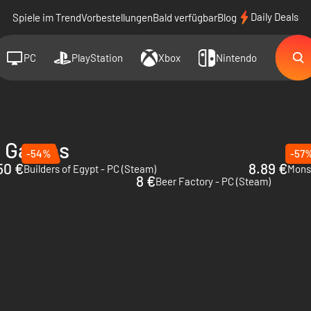
Daily Deals
Spiele im Trend
Vorbestellungen
Bald verfügbar
Blog
PC
PlayStation
Xbox
Nintendo
e Games
-54%
-57
50 €
8.89 €
Builders of Egypt - PC (Steam)
Mons
8 €
Beer Factory - PC (Steam)