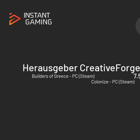
Herausgeber CreativeForg
7.
Builders of Greece - PC (Steam)
Colonize - PC (Steam)