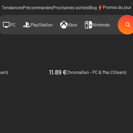
Promos du jour
Tendances
Précommandes
Prochaines sorties
Blog
PC
PlayStation
Xbox
Nintendo
11.89 €
team)
ChromaGun - PC & Mac (Steam)