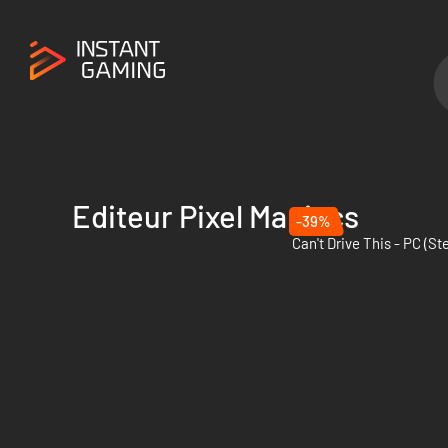
Editeur Pixel Maniacs
-39%
Can't Drive This - PC (S