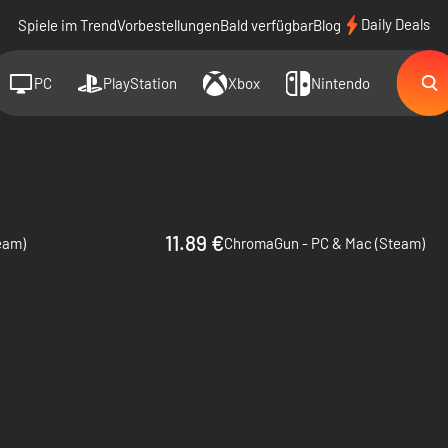
Daily Deals
Spiele im Trend
Vorbestellungen
Bald verfügbar
Blog
PC
PlayStation
Xbox
Nintendo
11.89 €
team)
ChromaGun - PC & Mac (Steam)