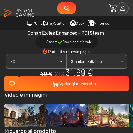
PC
PlayStation
Xbox
Nintendo
Conan Exiles Enhanced - PC (Steam)
Steam
Download digitale
17 utenti su questa pagina
PC
Standard Edizione
31.69 €
40 €
-21%
Aggiungi al carrello
Video e immagini
Riguardo al prodotto