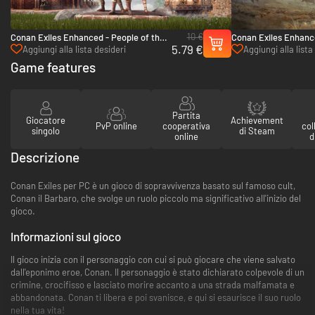
10 €
Conan Exiles Enhanced - People of the
Conan Exiles Enhance
5.79 €
Dragon Pack - PC (Steam)
- PC (Steam)
Aggiungi alla lista desideri
Aggiungi alla lista
Game features
Partita
Giocatore
Achievement
PvP online
cooperativa
col
singolo
di Steam
online
d
Descrizione
Conan Exiles per PC è un gioco di sopravvivenza basato sul famoso cult,
Conan il Barbaro, che svolge un ruolo piccolo ma significativo all'inizio del
gioco.
Informazioni sul gioco
Il gioco inizia con il personaggio con cui si può giocare che viene salvato
dall'eponimo eroe, Conan. Il personaggio è stato dichiarato colpevole di un
crimine, crocifisso e lasciato morire accanto a una strada malfamata e
abbandonata. Conan ti libera e poi svanisce, e qui si esaurisce il suo ruolo
nella tua vita!