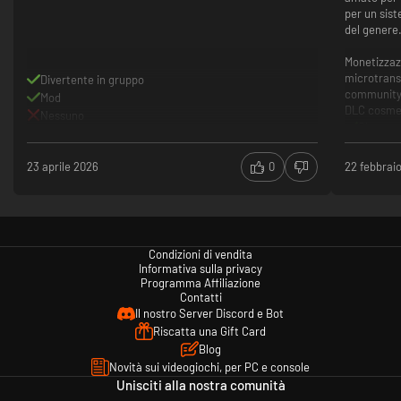
piccolissima parte del prezzo al dettaglio. Riceverai una chiave con la
per un sist
quale potrai giocare in pochi secondi. Play smart. Pay less.
del genere
Monetizzazi
microtrans
Divertente in gruppo
community s
Mod
DLC cosmet
Nessuno
Sistema 
flessibi
concorr
23 aprile 2026
0
22 febbrai
Combatti
dove il 
un sist
Mondo e 
diversif
Condizioni di vendita
Informativa sulla privacy
e lore d
Programma Affiliazione
Presenza
Contatti
utenti c
Il nostro Server Discord e Bot
che affl
Riscatta una Gift Card
Monetizz
Blog
di micro
Novità sui videogiochi, per PC e console
communi
Unisciti alla nostra comunità
PvP Spes