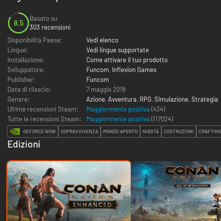
Basato su
8.5
303 recensioni
Disponibilità Paese:
Vedi elenco
Lingue:
Vedi lingue supportate
Installazione:
Come attivare il tuo prodotto
Sviluppatore:
Funcom
,
Inflexion Games
Publisher:
Funcom
Data di rilascio:
7 maggio 2018
Genere:
Azione
,
Avventura
,
RPG
,
Simulazione
,
Strategia
Ultime recensioni Steam:
Maggiormente positiva
(434)
Tutte le recensioni Steam:
Maggiormente positiva
(
117024
)
GEFORCE NOW
SOPRAVVIVENZA
MONDO APERTO
NUDITÀ
COSTRUZIONI
CRAFTING
Edizioni