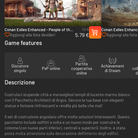
10 €
Conan Exiles Enhanced - People of the
Conan Exiles Enhance
5.79 €
Dragon Pack - PC (Steam)
- PC (Steam)
Aggiungi alla lista desideri
Aggiungi alla lista
Game features
Partita
Giocatore
Achievement
PvP online
cooperativa
col
singolo
di Steam
online
d
Descrizione
Costruisci stupende città e meravigliosi templi di lucente marmo bianco
con il Pacchetto Architetti di Argos. Decora la tua base con eleganti
statue e fontane rinfrescanti e rendila più bella che mai!
Il set di costruzione argosiano offre molte soluzioni interessanti. Questo
pacchetto include soffitti a volta e un nuovo modo per costruire le
colonne (con nuove parti inferiori, centrali e superiori). Inoltre, è stata
posta molta attenzione sulla decorazione dell’interno degli edifici.