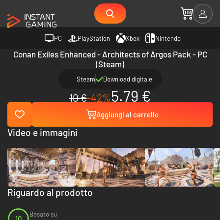
PC
PlayStation
Xbox
Nintendo
Conan Exiles Enhanced - Architects of Argos Pack - PC
(Steam)
Steam
Download digitale
5.79 €
10 €
-42%
Aggiungi al carrello
Video e immagini
Riguardo al prodotto
Basato su
10