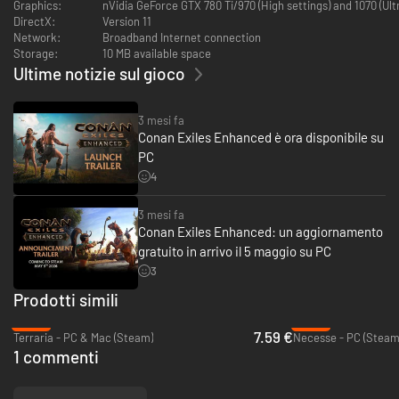
Graphics:
nVidia GeForce GTX 780 Ti/970 (High settings) and 1070 (Ul
DirectX:
Version 11
Network:
Broadband Internet connection
Storage:
10 MB available space
Ultime notizie sul gioco
3 mesi fa
Conan Exiles Enhanced è ora disponibile su
PC
4
3 mesi fa
Conan Exiles Enhanced: un aggiornamento
gratuito in arrivo il 5 maggio su PC
3
Prodotti simili
-22%
-56%
7.59 €
Terraria - PC & Mac (Steam)
Necesse - PC (Steam
1 commenti