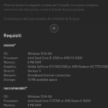
Otterrai anche tre eleganti corazze per il cavallo, tre nuove corazze e
nove armi mai viste prima, come la Grande Ascia argosiana.
Contenuto del pacchetto Architetti di Argos:
49 nuovi ed esclusivi elementi da costruzione
Elementi decorativi tra cui meravigliosi soffitti a volta
Requisiti
18 nuovi ed eleganti elementi posizionabili
Decora la tua base con statue e fontane classiche
minimi
*
3 nuove selle per cavalcature
Equipaggia il tuo cavallo con la sella per cavalli da guerra argosiana
OS:
Windows 10 64 Bit
15 nuove corazze in 3 set, tra cui la corazza della falange
Processor:
Intel Quad Core i5-2300 or AMD FX-6300
Set leggeri, normali e pesanti, ciascuno con una versione epica per
Memory:
6 MB RAM
l'end-game
Graphics:
Nvidia GeForce GTX 560 (1GB) or AMD Radeon HD 7770 (1GB)
9 nuove armi nel set di argosiano
DirectX:
Version 11
Ciascuna arma ha potere pari a quelle di ferro e una versione epica
Network:
Broadband Internet connection
per l'end-game
Storage:
10 MB available space
Il nuovo contenuto del pacchetto Architetti di Argos è esclusivo di
raccomandati
*
questo DLC e aggiunge una serie di nuove opzioni grafiche, ma non
offre alcun vantaggio nel gioco. Tutti i nuovi oggetti hanno
OS:
Windows 10 64 Bit
statistiche paragonabili a oggetti già presenti nel gioco.
Processor:
Intel Quad Core i7 3770K or AMD Ryzen 5 1600X
Memory:
8 MB RAM