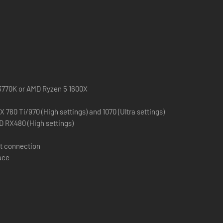
Möglichkeiten hinzu, gewähren im Spiel aber keine Vorteile.
 3770K or AMD Ryzen 5 1600X
 780 Ti/970 (High settings) and 1070 (Ultra settings)
 RX480 (High settings)
t connection
ace