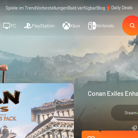
Daily Deals
Spiele im Trend
Vorbestellungen
Bald verfügbar
Blog
PC
PlayStation
Xbox
Nintendo
Conan Exiles Enha
Steam