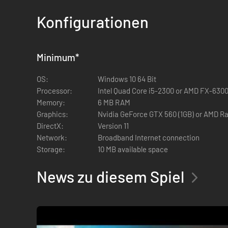
Sattle dein Pferd mit dem argossanischen Schlachtros
Konfigurationen
15 neue Rüstungsteile (wie die Phalanx-Rüstung) in dre
Leichte, mittlere und schwere Sets mit epischen Ends
9 neue Waffen im argossanischen Set
Diese entsprechen Eisenwaffen und verfügen über epi
Minimum
*
Alle neuen Architects of Argos-Inhalte sind exklusiv 
OS:
Windows 10 64 Bit
Alle neuen Objekte haben vergleichbare Werte wie die
Processor:
Intel Quad Core i5-2300 or AMD FX-630
Memory:
6 MB RAM
Graphics:
Nvidia GeForce GTX 560 (1GB) or AMD Ra
DirectX:
Version 11
Network:
Broadband Internet connection
Storage:
10 MB available space
News zu diesem Spiel