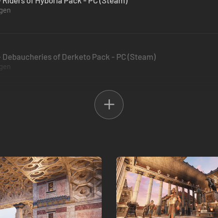
 Riders of Hyboria Pack - PC (Steam)
ügen
 Debaucheries of Derketo Pack - PC (Steam)
ügen