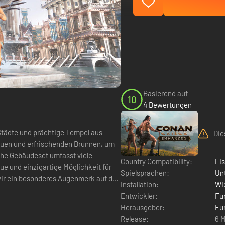
Basierend auf
10
4 Bewertungen
tädte und prächtige Tempel aus
Die
uen und erfrischenden Brunnen, um
Country Compatibility:
Li
ue und einzigartige Möglichkeit für
Spielsprachen:
Un
wir ein besonderes Augenmerk auf das
Installation:
Wie
Entwickler:
Fu
Herausgeber:
Fu
Release:
6 