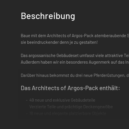
Beschreibung
Baue mit dem Architects of Argos-Pack atemberaubende S
sie beeindruckender denn je zu gestalten!
Das argossanische Gebäudeset umfasst viele attraktive Tei
Außerdem haben wir ein besonderes Augenmerk auf das In
Darüber hinaus bekommst du drei neue Pferderüstungen, dr
Das Architects of Argos-Pack enthält:
49 neue und exklusive Gebäudeteile
Verzierte Teile und prächtige Deckengewölbe
18 neue und elegante platzierbare Objekte
Dekoriere deine Basis mit klassischen Statuen und B
3 neue Sättel