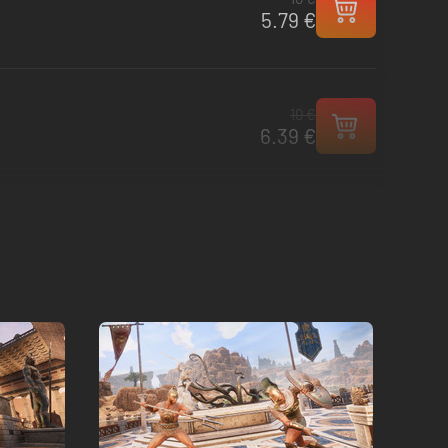
5.79 €
10 €
6.39 €