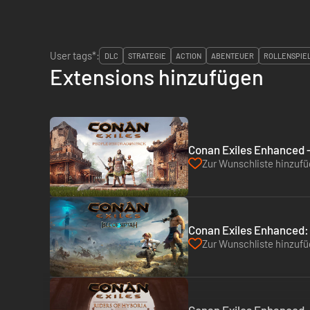
User tags*:
DLC
STRATEGIE
ACTION
ABENTEUER
ROLLENSPIE
Extensions hinzufügen
Conan Exiles Enhanced -
Zur Wunschliste hinzuf
Conan Exiles Enhanced: I
Zur Wunschliste hinzuf