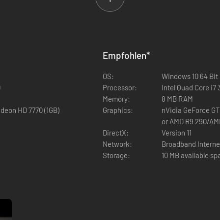
s-Sattel
i Sets
piel-Versionen.
sche Endspiel-Versionen.
Empfohlen
*
in diesem DLC enthalten. Sie fügen dem Spiel zahlreiche neue optische 
OS:
Windows 10 64 Bit
 bereits vorhandenen Objekte.
0
Processor:
Intel Quad Core i7
Memory:
8 MB RAM
deon HD 7770 (1GB)
Graphics:
nVidia GeForce GTX
or AMD R9 290/AMD
DirectX:
Version 11
Network:
Broadband Interne
Storage:
10 MB available sp