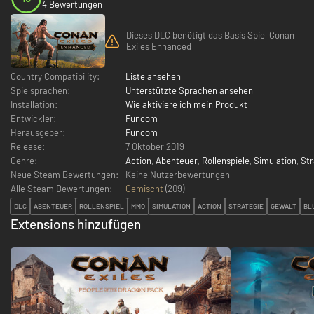
4 Bewertungen
Dieses DLC benötigt das Basis Spiel Conan
Exiles Enhanced
Country Compatibility:
Liste ansehen
Spielsprachen:
Unterstützte Sprachen ansehen
Installation:
Wie aktiviere ich mein Produkt
Entwickler:
Funcom
Herausgeber:
Funcom
Release:
7 Oktober 2019
Genre:
Action
,
Abenteuer
,
Rollenspiele
,
Simulation
,
Str
Neue Steam Bewertungen:
Keine Nutzerbewertungen
Alle Steam Bewertungen:
Gemischt
(
209
)
DLC
ABENTEUER
ROLLENSPIEL
MMO
SIMULATION
ACTION
STRATEGIE
GEWALT
BL
Extensions hinzufügen