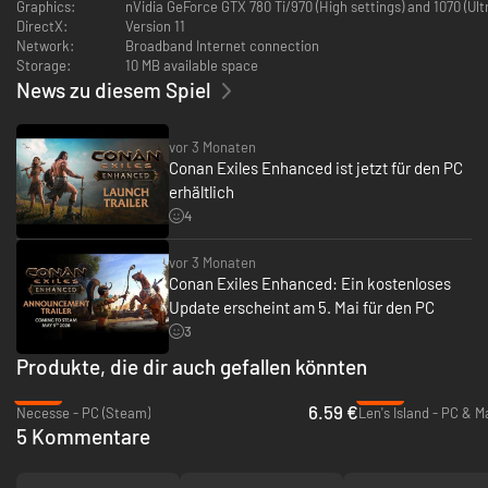
Graphics:
nVidia GeForce GTX 780 Ti/970 (High settings) and 1070 (Ul
Baue Weingestelle, Vorhänge, Tavernentheken und Schachspiele
DirectX:
Version 11
10 neue Schmuckobjekte
Network:
Broadband Internet connection
Ein Gold- und ein Silber-SchmucksetGib dich mit dem Debaucheries
Storage:
10 MB available space
of Derketo-Pack deinen Gelüsten und Exzessen hin.
News zu diesem Spiel
Alle neuen Debaucheries of Derketo-Inhalte sind exklusiv in diesem DLC
vor 3 Monaten
enthalten. Sie fügen dem Spiel zahlreiche neue optische Möglichkeiten
Conan Exiles Enhanced ist jetzt für den PC
hinzu, gewähren im Spiel aber keine Vorteile. Alle neuen Objekte haben
vergleichbare Werte wie die bereits vorhandenen Objekte.
erhältlich
4
vor 3 Monaten
Conan Exiles Enhanced: Ein kostenloses
Update erscheint am 5. Mai für den PC
3
Produkte, die dir auch gefallen könnten
-56%
-49%
6.59 €
Necesse - PC (Steam)
Len's Island - PC & 
5 Kommentare