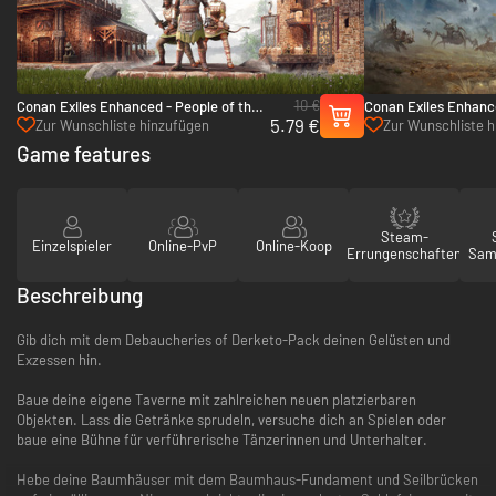
10 €
Conan Exiles Enhanced - People of the
Conan Exiles Enhance
5.79 €
Dragon Pack - PC (Steam)
- PC (Steam)
Zur Wunschliste hinzufügen
Zur Wunschliste 
Game features
Steam-
Einzelspieler
Online-PvP
Online-Koop
Errungenschaften
Sam
Beschreibung
Gib dich mit dem Debaucheries of Derketo-Pack deinen Gelüsten und
Exzessen hin.
Baue deine eigene Taverne mit zahlreichen neuen platzierbaren
Objekten. Lass die Getränke sprudeln, versuche dich an Spielen oder
baue eine Bühne für verführerische Tänzerinnen und Unterhalter.
Hebe deine Baumhäuser mit dem Baumhaus-Fundament und Seilbrücken