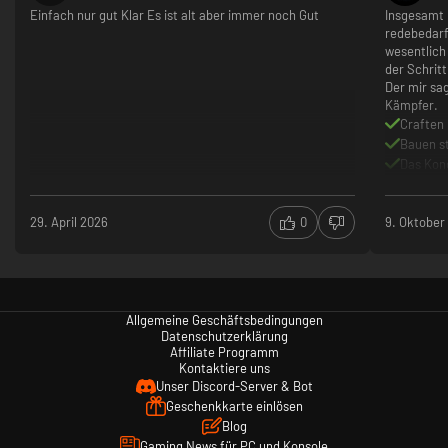
Einfach nur gut Klar Es ist alt aber immer noch Gut
Insgesamt i
redebedarf
wesentlich
der Schritt
Der mir sa
Kämpfer.
Craften 
Bauen s
Das Kond
geword
NPC's et
29. April 2026
0
9. Oktober
Es sitzt
Lichtver
aus Dun
Das Aufw
hoch.
Allgemeine Geschäftsbedingungen
Datenschutzerklärung
Affiliate Programm
Kontaktiere uns
Unser Discord-Server & Bot
Geschenkkarte einlösen
Blog
Gaming News für PC und Konsole