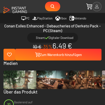
PC
PlayStation
Xbox
Nintendo
Conan Exiles Enhanced - Debaucheries of Derketo Pack -
PC (Steam)
Steam
Digitaler Download
6.49 €
10 €
-35%
Zum Warenkorb hinzufügen
Medien
Über das Produkt
Basierend auf
10