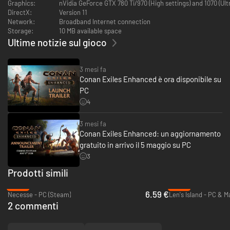
Graphics:
nVidia GeForce GTX 780 Ti/970 (High settings) and 1070 (Ul
DirectX:
Version 11
Network:
Broadband Internet connection
Il nuovo contenuto di Depravazioni di Derketo è esclusivo di questo DLC e
Storage:
10 MB available space
aggiunge una serie di nuove opzioni grafiche, ma non offre alcun
Ultime notizie sul gioco
vantaggio nel gioco. Tutti i nuovi oggetti hanno statistiche paragonabili a
oggetti già presenti nel gioco.
3 mesi fa
Conan Exiles Enhanced è ora disponibile su
PC
4
3 mesi fa
Conan Exiles Enhanced: un aggiornamento
gratuito in arrivo il 5 maggio su PC
3
Prodotti simili
-56%
-49%
6.59 €
Necesse - PC (Steam)
Len's Island - PC & 
2 commenti