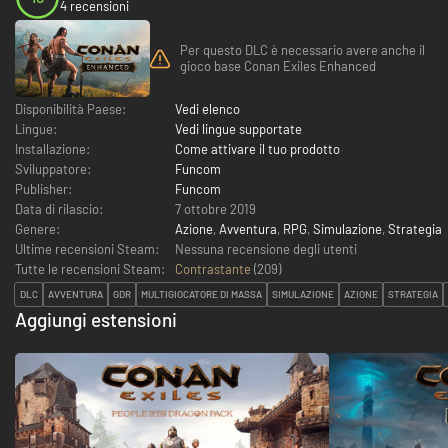
4 recensioni
Per questo DLC è necessario avere anche il
gioco base Conan Exiles Enhanced
Disponibilità Paese:
Vedi elenco
Lingue:
Vedi lingue supportate
Installazione:
Come attivare il tuo prodotto
Sviluppatore:
Funcom
Publisher:
Funcom
Data di rilascio:
7 ottobre 2019
Genere:
Azione
,
Avventura
,
RPG
,
Simulazione
,
Strategia
Ultime recensioni Steam:
Nessuna recensione degli utenti
Tutte le recensioni Steam:
Contrastante
(
209
)
DLC
AVVENTURA
GDR
MULTIGIOCATORE DI MASSA
SIMULAZIONE
AZIONE
STRATEGIA
Aggiungi estensioni