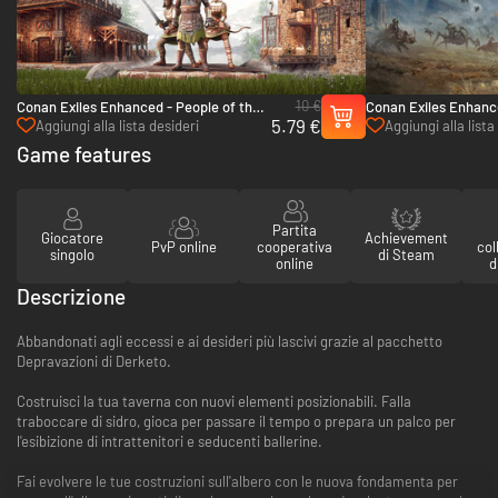
10 €
Conan Exiles Enhanced - People of the
Conan Exiles Enhance
5.79 €
Dragon Pack - PC (Steam)
- PC (Steam)
Aggiungi alla lista desideri
Aggiungi alla lista
Game features
Partita
Giocatore
Achievement
PvP online
cooperativa
col
singolo
di Steam
online
d
Descrizione
Abbandonati agli eccessi e ai desideri più lascivi grazie al pacchetto
Depravazioni di Derketo.
Costruisci la tua taverna con nuovi elementi posizionabili. Falla
traboccare di sidro, gioca per passare il tempo o prepara un palco per
l'esibizione di intrattenitori e seducenti ballerine.
Fai evolvere le tue costruzioni sull'albero con le nuova fondamenta per