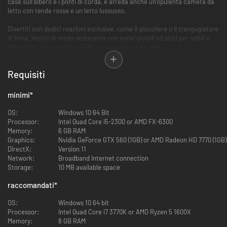
case sull'albero e i ponti di corda, e arreda anche un'opulenta camera da
letto con tende rosse e un letto lussuoso.
Divertiti con dodici reazioni esclusive, come il giocoliere o il trangugiatore
di birra. Vestiti in modo seducente con nuovi gioielli ed abiti per nobili e
danzatrici, oppure lavora nella tua taverna come oste.
Il pacchetto Depravazioni di Derketo contiene:
Requisiti
10 nuovi elementi da costruzione
minimi
*
Per costruire ponti di corda, palchi e fondamenta per case
sull'albero
OS:
Windows 10 64 Bit
10 nuove corazze in 2 set, tra cui la corazza da templare oscuro
Processor:
Intel Quad Core i5-2300 or AMD FX-6300
2 set pesanti, ciascuno con una versione epica per l'end-game
Memory:
6 GB RAM
12 nuove reazioni esclusive
Graphics:
Nvidia GeForce GTX 560 (1GB) or AMD Radeon HD 7770 (1GB)
Giocoliere, trangugia birra, indifferente, arrabbiato e altre ancora
DirectX:
Version 11
10 nuovi completi, come l'oste e il nobile
Network:
Broadband Internet connection
Abbigliamento decorativo per chi gioca di ruolo
Storage:
10 MB available space
6 nuove pitture di guerra
Pitture di guerra decorative che simbolizzano emozioni, come
raccomandati
*
passione o lussuria
29 nuovi elementi posizionabili per costruire taverne e altro
OS:
Windows 10 64 bit
Rastrelliere di vini, tende, banconi da taverna e scacchiere
Processor:
Intel Quad Core i7 3770K or AMD Ryzen 5 1600X
10 nuovi gioielli
Memory:
8 GB RAM
2 set di gioielli, uno d'oro e uno d'argento