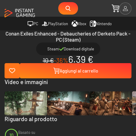
PC
PlayStation
Xbox
Nintendo
Conan Exiles Enhanced - Debaucheries of Derketo Pack -
PC (Steam)
Steam
Download digitale
6.39 €
10 €
-36%
Aggiungi al carrello
Video e immagini
Riguardo al prodotto
Basato su
10