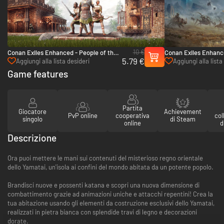
10 €
Conan Exiles Enhanced - People of the
Conan Exiles Enhance
5.79 €
Dragon Pack - PC (Steam)
- PC (Steam)
Aggiungi alla lista desideri
Aggiungi alla lista
Game features
Partita
Giocatore
Achievement
PvP online
cooperativa
col
singolo
di Steam
online
d
Descrizione
Ora puoi mettere le mani sui contenuti del misterioso regno orientale
dello Yamatai, un'isola ai confini del mondo abitata da un potente popolo.
Brandisci nuove e possenti katana e scopri una nuova dimensione di
combattimento grazie ad animazioni uniche e attacchi repentini! Crea la
tua abitazione usando gli elementi da costruzione esclusivi dello Yamatai,
realizzati in pietra bianca con splendide travi di legno e decorazioni
dorate.