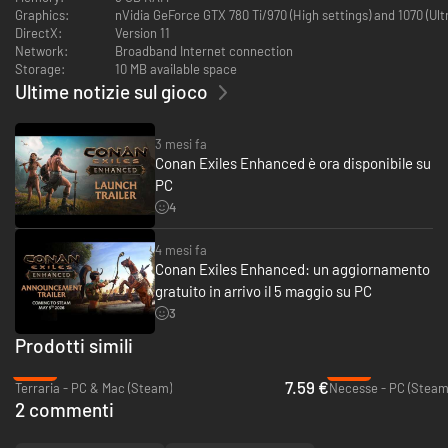
Graphics:
nVidia GeForce GTX 780 Ti/970 (High settings) and 1070 (Ul
Il nuovo contenuto del pacchetto dei cercatori dell'alba è esclusivo di
DirectX:
Version 11
questo DLC e aggiunge una serie di nuove opzioni grafiche, ma non offre
Network:
Broadband Internet connection
alcun vantaggio nel gioco. Tutti i nuovi oggetti hanno statistiche
Storage:
10 MB available space
paragonabili a oggetti già presenti.
Ultime notizie sul gioco
3 mesi fa
Conan Exiles Enhanced è ora disponibile su
PC
4
4 mesi fa
Conan Exiles Enhanced: un aggiornamento
gratuito in arrivo il 5 maggio su PC
3
Prodotti simili
-22%
-56%
7.59 €
Terraria - PC & Mac (Steam)
Necesse - PC (Steam
2 commenti