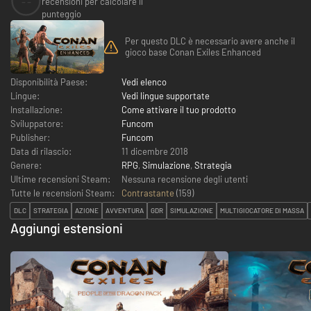
--
recensioni per calcolare il
punteggio
Per questo DLC è necessario avere anche il
gioco base Conan Exiles Enhanced
Disponibilità Paese:
Vedi elenco
Lingue:
Vedi lingue supportate
Installazione:
Come attivare il tuo prodotto
Sviluppatore:
Funcom
Publisher:
Funcom
Data di rilascio:
11 dicembre 2018
Genere:
RPG
,
Simulazione
,
Strategia
Ultime recensioni Steam:
Nessuna recensione degli utenti
Tutte le recensioni Steam:
Contrastante
(
159
)
DLC
STRATEGIA
AZIONE
AVVENTURA
GDR
SIMULAZIONE
MULTIGIOCATORE DI MASSA
Aggiungi estensioni