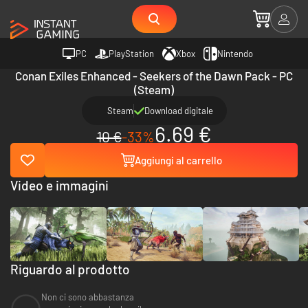
PC
PlayStation
Xbox
Nintendo
Conan Exiles Enhanced - Seekers of the Dawn Pack - PC
(Steam)
Steam
Download digitale
6.69 €
10 €
-33%
Aggiungi al carrello
Video e immagini
Riguardo al prodotto
Non ci sono abbastanza