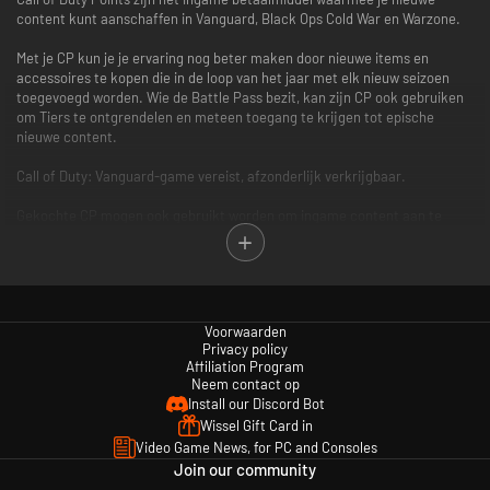
content kunt aanschaffen in Vanguard, Black Ops Cold War en Warzone.
Met je CP kun je je ervaring nog beter maken door nieuwe items en
accessoires te kopen die in de loop van het jaar met elk nieuw seizoen
toegevoegd worden. Wie de Battle Pass bezit, kan zijn CP ook gebruiken
om Tiers te ontgrendelen en meteen toegang te krijgen tot epische
nieuwe content.
Call of Duty: Vanguard-game vereist, afzonderlijk verkrijgbaar.
Gekochte CP mogen ook gebruikt worden om ingame content aan te
schaffen in bepaalde Call of Duty-games waar CP geactiveerd* zijn. Elke
game is apart verkrijgbaar.
*Gebruik van CP is niet beschikbaar in alle Call of Duty-games, is
afhankelijk van functionaliteit en onderhevig aan verandering. CP zijn
Voorwaarden
toegankelijk zodra functionaliteit voor CP is ingeschakeld in die game en
Privacy policy
CP beschikbaar zijn. Call of Duty: Vanguard moet worden opgestart en CP
Affiliation Program
moeten ingame worden geregistreerd voordat deze CP in andere Call of
Neem contact op
Duty-games verschijnen.
Install our Discord Bot
Wissel Gift Card in
Ga voor meer informatie naar www.callofduty.com.
Video Game News, for PC and Consoles
Join our community
© 2020-2021 Activision Publishing, Inc. ACTIVISION, CALL OF DUTY, CALL