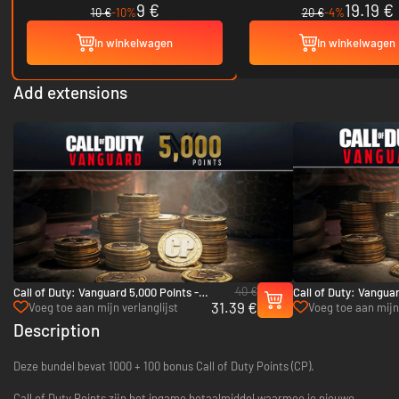
9 €
19.19 €
10 €
-10%
20 €
-4%
In winkelwagen
In winkelwagen
Add extensions
40 €
Call of Duty: Vanguard 5,000 Points -
Call of Duty: Vanguar
31.39 €
Xbox One & Xbox Series X|S
Xbox One & Xbox Ser
Voeg toe aan mijn verlanglijst
Voeg toe aan mijn 
Description
Deze bundel bevat 1000 + 100 bonus Call of Duty Points (CP).
Call of Duty Points zijn het ingame betaalmiddel waarmee je nieuwe