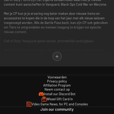
content kunt aanschaffen in Vanguard, Black Ops Cold War en Warzone.
Met je CP kun je je ervaring nog beter maken door nieuwe items en
accessoires te kopen die in de loop van het jaar met elk nieuw seizoen
toegevoegd worden. Wie de Battle Pass bezit, kan zijn CP ook gebruiken
om Tiers te ontgrendelen en meteen toegang te krijgen tot epische
nieuwe content.
Call of Duty: Vanguard-game vereist, afzonderlijk verkrijgbaar.
Gekochte CP mogen ook gebruikt worden om ingame content aan te
schaffen in bepaalde Call of Duty-games waar CP geactiveerd* zijn. Elke
game is apart verkrijgbaar.
*Gebruik van CP is niet beschikbaar in alle Call of Duty-games, is
afhankelijk van functionaliteit en onderhevig aan verandering. CP zijn
Voorwaarden
toegankelijk zodra functionaliteit voor CP is ingeschakeld in die game en
Privacy policy
CP beschikbaar zijn. Call of Duty: Vanguard moet worden opgestart en CP
Affiliation Program
moeten ingame worden geregistreerd voordat deze CP in andere Call of
Neem contact op
Duty-games verschijnen.
Install our Discord Bot
Wissel Gift Card in
Ga voor meer informatie naar www.callofduty.com.
Video Game News, for PC and Consoles
Join our community
© 2020-2021 Activision Publishing, Inc. ACTIVISION, CALL OF DUTY, CALL