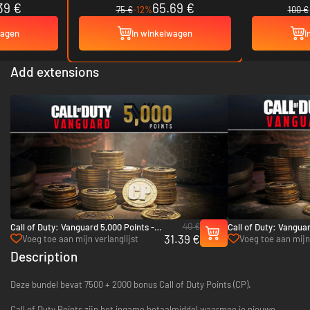
39 €
65.69 €
75 €
-12%
100 €
wagen
In winkelwagen
I
Add extensions
40 €
Call of Duty: Vanguard 5,000 Points -
Call of Duty: Vanguar
31.39 €
Xbox One & Xbox Series X|S
Xbox One & Xbox Ser
Voeg toe aan mijn verlanglijst
Voeg toe aan mijn 
Description
Deze bundel bevat 7500 + 2000 bonus Call of Duty Points (CP).
Call of Duty Points zijn het ingame betaalmiddel waarmee je nieuwe