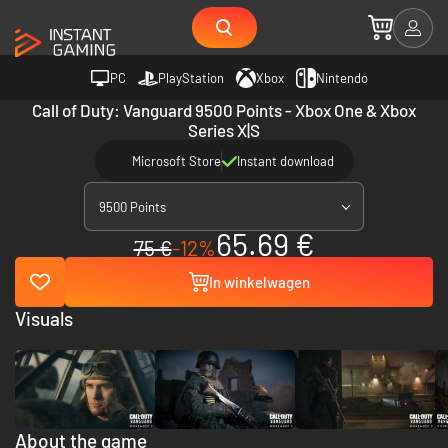
PC
PlayStation
Xbox
Nintendo
Call of Duty: Vanguard 9500 Points - Xbox One & Xbox
Series X|S
Microsoft Store
Instant download
9500 Points
65.69 €
75 €
-12%
In winkelwagen
Visuals
About the game