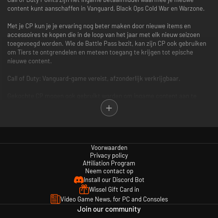
content kunt aanschaffen in Vanguard, Black Ops Cold War en Warzone.
Met je CP kun je je ervaring nog beter maken door nieuwe items en
accessoires te kopen die in de loop van het jaar met elk nieuw seizoen
toegevoegd worden. Wie de Battle Pass bezit, kan zijn CP ook gebruiken
om Tiers te ontgrendelen en meteen toegang te krijgen tot epische
nieuwe content.
Call of Duty: Vanguard-game vereist, afzonderlijk verkrijgbaar.
Gekochte CP mogen ook gebruikt worden om ingame content aan te
schaffen in bepaalde Call of Duty-games waar CP geactiveerd* zijn. Elke
game is apart verkrijgbaar.
*Gebruik van CP is niet beschikbaar in alle Call of Duty-games, is
afhankelijk van functionaliteit en onderhevig aan verandering. CP zijn
Voorwaarden
toegankelijk zodra functionaliteit voor CP is ingeschakeld in die game en
Privacy policy
CP beschikbaar zijn. Call of Duty: Vanguard moet worden opgestart en CP
Affiliation Program
moeten ingame worden geregistreerd voordat deze CP in andere Call of
Neem contact op
Duty-games verschijnen.
Install our Discord Bot
Wissel Gift Card in
Ga voor meer informatie naar www.callofduty.com.
Video Game News, for PC and Consoles
Join our community
© 2020-2021 Activision Publishing, Inc. ACTIVISION, CALL OF DUTY, CALL