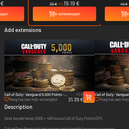
 €
19.19 €
20 €
-4%
40 €
wagen
In winkelwagen
I
Add extensions
40 €
Call of Duty: Vanguard 5,000 Points -
Call of Duty: Vanguar
31.39 €
Xbox One & Xbox Series X|S
Xbox One & Xbox Ser
Voeg toe aan mijn verlanglijst
Voeg toe aan mijn 
Description
Deze bundel bevat 2000 + 400 bonus Call of Duty Points (CP).
Call of Duty Points zijn het ingame betaalmiddel waarmee je nieuwe