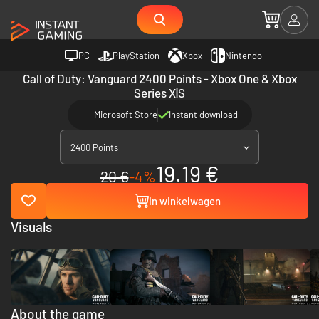
PC
PlayStation
Xbox
Nintendo
Call of Duty: Vanguard 2400 Points - Xbox One & Xbox
Series X|S
Microsoft Store
Instant download
2400 Points
19.19 €
20 €
-4%
In winkelwagen
Visuals
About the game