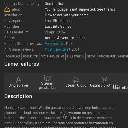
Country Compatibility:
See the list
Talen:
Your language is not supported. See the list
Installation:
How to activate your game
Developer:
Last Bite Games
Publisher:
Last Bite Games
Release datum:
21 april 2024
Genre:
Action
,
Adventure
,
Indies
Recent Steam reviews:
Very positive
(16)
All Steam reviews:
Mostly positive
(
1203
)
ROGUELIKE
ROGUELITE
ACTIE-ROGUELIKE
BULLETHELL
MECHS
PROCEDUREEL GEGEN
Game features
Steam-
Singleplayer
Steam Cloud
Gezinsbibliotheek
prestaties
controll
Description
Maak je klaar, piloot! We zijn gestationeerd boven een buitenaardse
planeet omringd met een verlaten
mijnsysteem
en gevuld met
buitenaardse insecten. Jouw missie? Duik in de getemde sectoren,
gebruik het mijnsysteem
om upgrade onderdelen te verzamelen
en
extraheer de Bioshards
uit buitenaardse mineralen. Wees op je hoede -