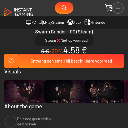
PC
PlayStation
Xbox
Nintendo
Swarm Grinder - PC (Steam)
Steam
Niet op voorraad
4.58 €
6 €
-20%
Ontvang een email bij beschikbare voorraad
Visuals
About the game
Er is nog geen review
--
geschreven