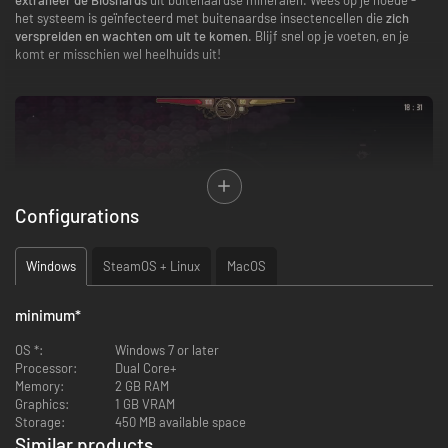
het systeem is geïnfecteerd met buitenaardse insectencellen die
zich
verspreiden en wachten om uit te komen.
Blijf snel op je voeten, en je
komt er misschien wel heelhuids uit!
Configurations
Windows
SteamOS + Linux
MacOS
minimum
*
OS *:
Windows 7 or later
PAS OP VOOR DE ZWERM
Processor:
Dual Core+
Memory:
2 GB RAM
Aan het begin van elke expeditie wordt
de kaart procedureel
Graphics:
1 GB VRAM
gegenereerd
, en het wemelt er van de buitenaardse insecten. De cellen
Storage:
450 MB available space
verspreiden en evolueren constant.
Wanneer geactiveerd,
barsten de
Similar products
insecten uit de cellen
om je te overvallen!