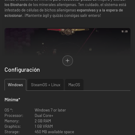
los Bioshards
de los minerales alienígenas. Ten cuidado, el sistema está
infestado de células de bichos alienígenas
expansivas y a la espera de
eclosionar.
¡Mantente ágil y quizás consigas salir entero!
Configuración
Windows
SteamOS + Linux
MacOS
Mínima
*
CUIDADO CON LA PLAGA
OS *:
Windows 7 or later
Processor:
Dual Core+
Al inicio de cada expedición,
el mapa se genera de manera procedural
, y
Memory:
2 GB RAM
está plagado de bichos alienígenas. Las células se
expanden y
Graphics:
1 GB VRAM
evolucionan
constantemente. Cuando se activan,
los bichos salen
Storage:
450 MB available space
disparados de las células
para abalanzarse sobre ti.