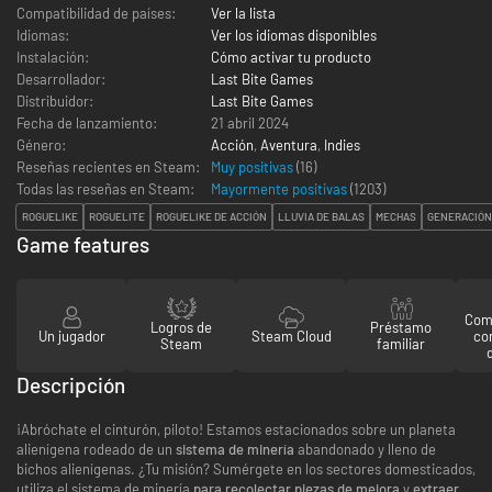
Compatibilidad de países:
Ver la lista
Idiomas:
Ver los idiomas disponibles
Instalación:
Cómo activar tu producto
Desarrollador:
Last Bite Games
Distribuidor:
Last Bite Games
Fecha de lanzamiento:
21 abril 2024
Género:
Acción
,
Aventura
,
Indies
Reseñas recientes en Steam:
Muy positivas
(16)
Todas las reseñas en Steam:
Mayormente positivas
(
1203
)
ROGUELIKE
ROGUELITE
ROGUELIKE DE ACCIÓN
LLUVIA DE BALAS
MECHAS
GENERACIÓN
Game features
Comp
Logros de
Préstamo
Un jugador
Steam Cloud
co
Steam
familiar
Descripción
¡Abróchate el cinturón, piloto! Estamos estacionados sobre un planeta
alienígena rodeado de un
sistema de minería
abandonado y lleno de
bichos alienígenas. ¿Tu misión? Sumérgete en los sectores domesticados,
utiliza el sistema de minería
para recolectar piezas de mejora
y
extraer