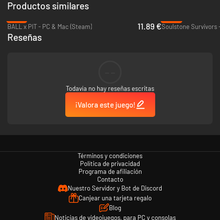
Productos similares
-21%
-20%
11.89 €
BALL x PIT - PC & Mac (Steam)
Soulstone Survivors 
Reseñas
--
Todavía no hay reseñas escritas
¡Valora este juego!
EXPLORA PARA CREAR SINERGIAS
Términos y condiciones
Política de privacidad
Equipa hasta cinco habilidades en cada carrera: las activas que golpean
Programa de afiliación
automáticamente o las pasivas que potencian tus habilidades. Mejora
Contacto
cada habilidad de manera diferente para
maximizar su potencial.
Nuestro Servidor y Bot de Discord
Descubre
sinergias únicas
entre habilidades y mejoras para optimizar tu
Canjear una tarjeta regalo
construcción. ¡Cuanto mejores sean tus sinergias, más fácilmente
Blog
aplastarás a los enemigos!
Noticias de videojuegos, para PC y consolas