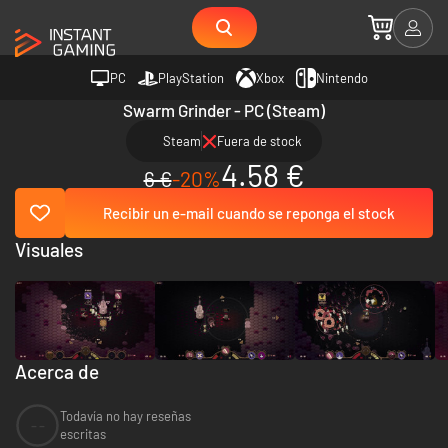
PC
PlayStation
Xbox
Nintendo
Swarm Grinder - PC (Steam)
Steam
Fuera de stock
4.58 €
6 €
-20%
Recibir un e-mail cuando se reponga el stock
Visuales
Acerca de
Todavía no hay reseñas
--
escritas