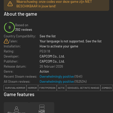
Waarschuwing: onze codes voor deze game zijn NIET
BESCHIKBAAR in jouw land!
About the game
Based on
9
392 reviews
Country Compatibility:
See the list
Talen:
Your language is not supported. See the list
Installation:
How to activate your game
Rating:
PEGI 18
Developer:
CAPCOM Co., Ltd.
Publisher:
CAPCOM Co., Ltd.
Release datum:
26 februari 2026
Genre:
Action
Recent Steam reviews:
Overwhelmingly positive
(1541)
All Steam reviews:
Overwhelmingly positive
(
152534
)
SURVIVALHORROR
HORROR
FIRSTPERSON
ACTIE
SEKSUEEL GETINTE INHOUD
ZOMBIES
Game features
HDR