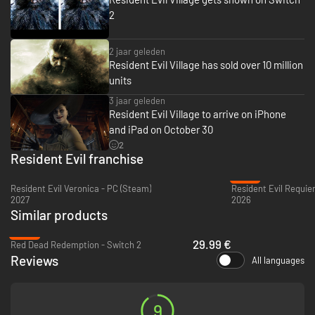
achtervolging in eerstepersoonsperspectief.
2
Bekende gezichten en nieuwe vijanden
– Chris Redfield is doorgaans
een held in de Resident Evil-reeks, maar zijn verschijning in Resident
Evil Village lijkt gepaard te gaan met onheilspellende motieven. Vele
2 jaar geleden
nieuwe vijanden die het geheimzinnige dorp bevolken, jagen op
Resident Evil Village has sold over 10 million
roekeloze wijze op Ethan en liggen constant op de loer terwijl hij
iets probeert te begrijpen van de nieuwe nachtmerrie waarin hij is
units
beland.
3 jaar geleden
Resident Evil Village to arrive on iPhone
and iPad on October 30
2
Resident Evil franchise
-27%
Resident Evil Veronica - PC (Steam)
Resident Evil Requie
2027
2026
Similar products
-40%
29.99 €
Red Dead Redemption - Switch 2
Reviews
All languages
9