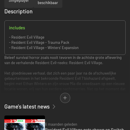
Singleplayer
beschikbaar
Description
includes
- Resident Evil Village
- Resident Evil Village - Trauma Pack
- Resident Evil Village - Winters’ Expansion
Beleef survival horror zoals nooit tevoren in de achtste grote aflevering
van de verhalende Resident Evil-reeks: Resident Evil Village.
Het gloednieuwe verhaal, dat zich een paar jaar na de afschuwelijke
gebeurtenissen in het bekroonde Resident Evil 7 biohazard afspeelt,
begint met Ethan Winters en zijn vrouw Mia die vreedzaam op een nieuwe
locatie wonen, vrij van hun eerdere nachtmerries. Net op het moment dat
ze hun nieuwe leven opbouwen, worden ze opnieuw op tragische wijze
getroffen.
Game's latest news
EIGENSCHAPPEN
First-person actie
– Spelers nemen de rol van Ethan Winters aan en
6 maanden geleden
ervaren elk gevecht van dichtbij en beleven een angstaanjagende
Resident Evil Village gets shown on Switch