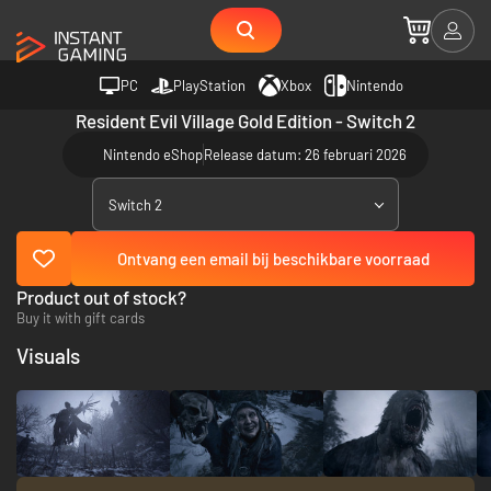
PC
PlayStation
Xbox
Nintendo
Resident Evil Village Gold Edition - Switch 2
Nintendo eShop
Release datum: 26 februari 2026
Switch 2
Ontvang een email bij beschikbare voorraad
Product out of stock?
Buy it with gift cards
Visuals