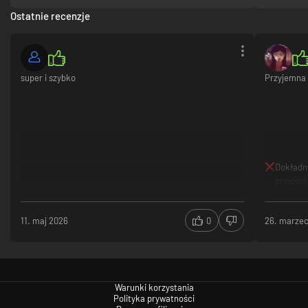
Ostatnie recenzje
super i szybko
Przyjemna 
Dokładn
przejści
11. maj 2026
0
26. marze
Warunki korzystania
Polityka prywatności