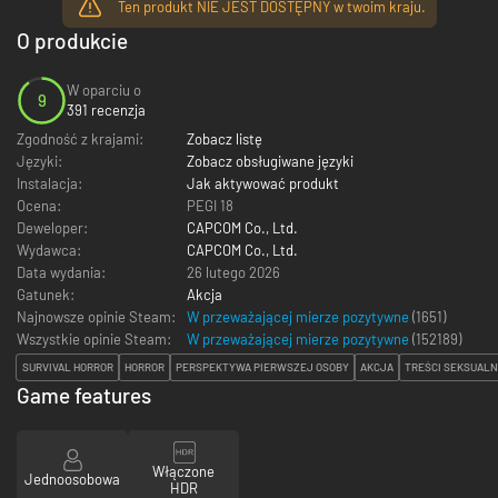
Ten produkt NIE JEST DOSTĘPNY w twoim kraju.
O produkcie
W oparciu o
9
391 recenzja
Zgodność z krajami:
Zobacz listę
Języki:
Zobacz obsługiwane języki
Instalacja:
Jak aktywować produkt
Ocena:
PEGI 18
Deweloper:
CAPCOM Co., Ltd.
Wydawca:
CAPCOM Co., Ltd.
Data wydania:
26 lutego 2026
Gatunek:
Akcja
Najnowsze opinie Steam:
W przeważającej mierze pozytywne
(1651)
Wszystkie opinie Steam:
W przeważającej mierze pozytywne
(
152189
)
SURVIVAL HORROR
HORROR
PERSPEKTYWA PIERWSZEJ OSOBY
AKCJA
TREŚCI SEKSUAL
Game features
Włączone
Jednoosobowa
HDR