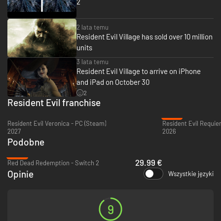
2
pozytywnym bohaterem serii, ale jego obecności w Resident Evil
Village mogą towarzyszyć mroczne pobudki. Nowi wrogowie
zamieszkujący zagadkową wioskę będą bez chwili odpoczynku
2 lata temu
polować na Ethana i utrudniać mu zrozumienie nowego koszmaru, w
Resident Evil Village has sold over 10 million
którym się znalazł.
units
3 lata temu
Resident Evil Village to arrive on iPhone
and iPad on October 30
2
Resident Evil franchise
-27%
Resident Evil Veronica - PC (Steam)
Resident Evil Requie
2027
2026
Podobne
-40%
29.99 €
Red Dead Redemption - Switch 2
Opinie
Wszystkie języki
9