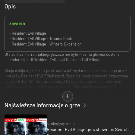
Opis
zawiera
- Resident Evil Village
- Resident Evil Village - Trauma Pack
- Resident Evil Village - Winters’ Expansion
Oto survival horror, jakiego jeszcze nie było — ósma główna odsłona
legendarnej serii Resident Evil, czyli Resident Evil Village.
Akcja dzieje się kilka lat po straszliwych wydarzeniach z uznanego przez
krytyków Resident Evil 7 Biohazard. Zupełnie nowa opowieść rozpoczyna
się, gdy Ethan Winters wraz z żoną Mią żyją sobie spokojnie w nowym
miejscu, wolni od koszmaru przeszłości. Gdy budują wspólne życie,
ponownie spada na nich tragedia.
CECHY
Najświeższe informacje o grze
Akcja z perspektywy pierwszoosobowej
— gracze wcielają się w
Ethana Wintersa, by toczyć bezpośrednią walkę i uciekać w
5 miesięcy temu
popłochu, widząc wszystko oczyma postaci.
Resident Evil Village gets shown on Switch
Znane twarze i nowi wrogowie
— Chris Redfield do tej pory był