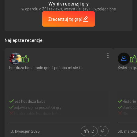
Wynik recenzji gry
w oparciu o 391 reviews, wszystkie języki uwzględnione
Zrecenzuj tę grę!
Najlepsze recenzje
hot duża baba mnie goni i podoba mi sie to
Świetna gr
jest hot duza baba
Historie
pojawia się na poczatku gry
Gamepl
trzeba zabic hot duza babe
Nic
10. kwiecień 2025
12
30. marze