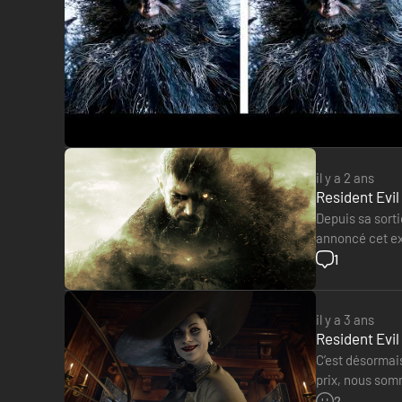
il y a 2 ans
Resident Evil 
Depuis sa sorti
annoncé cet exc
vend à enviro
1
il y a 3 ans
Resident Evil
C’est désormais
prix, nous som
exacte pour R
2