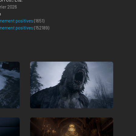
rier 2026
n
mement positives
(1651)
mement positives
(
152189
)