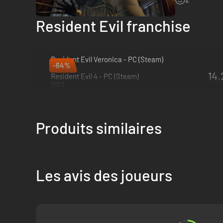
Resident Evil franchise
Resident Evil Veronica - PC (Steam)
-64%
2027
14.
Resident Evil 4 - PC (Steam)
2023
Produits similaires
Les avis des joueurs