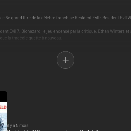
8e grand titre de la célèbre franchise Resident Evil : Resident Evil Vi
nt Evil 7: Biohazard, le jeu encensé par la critique, Ethan Winters et
 que la tragédie guette à nouveau.
es joueurs découvrent en vue subjective toute l'horreur de combats rap
ield est typiquement le héros dans la série Resident Evil, son apparition
ge, une horde d'ennemis inédits traque aussi Ethan sans relâche et s'ef
il y a 5 mois