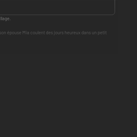
llage.
 son épouse Mia coulent des jours heureux dans un petit
prochés intenses et de courses-poursuites effrénées.
 dans Resident Evil Village prête à confusion. Serait-il
force de déjouer ses tentatives de résoudre le mystère de ce