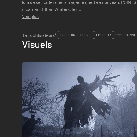
loin de se douter que la tragédie guette à nouveau. POINTS FORTS Action en vue subjective :
incarnant Ethan Winters, les...
Voir plus
Tags utilisateurs*:
HORREUR ET SURVIE
HORREUR
1ʳᵉ PERSONNE
Visuels