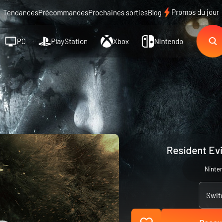
Promos du jour
Tendances
Précommandes
Prochaines sorties
Blog
PC
PlayStation
Xbox
Nintendo
Resident Evi
Ninte
Swit