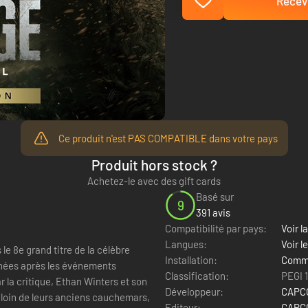
Recevo
Ce produit n'est PAS COMPATIBLE dans votre pays
Produit hors stock ?
Achetez-le avec des gift cards
Basé sur
9
391 avis
Compatibilité par pays:
Voir la
Langues:
Voir l
e 8e grand titre de la célèbre
Installation:
Comme
Classification:
PEGI 
r la critique, Ethan Winters et son
Développeur:
CAPCO
, loin de leurs anciens cauchemars,
Editeur:
CAPCO