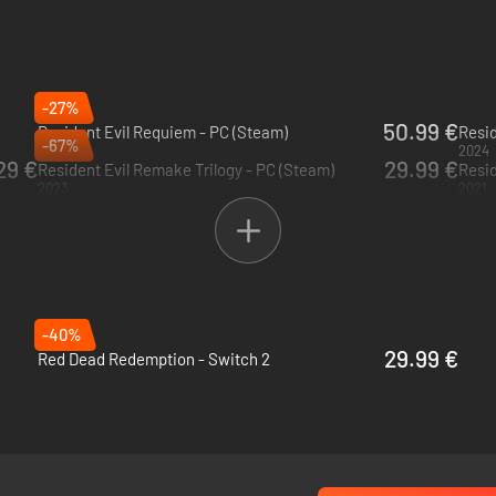
-27%
50.99 €
Resident Evil Requiem - PC (Steam)
Resid
-67%
2026
2024
29 €
29.99 €
Resident Evil Remake Trilogy - PC (Steam)
Resid
2023
2021
-40%
29.99 €
Red Dead Redemption - Switch 2