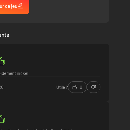
ur ce jeu
ents
pidement nickel
026
Utile ?
0