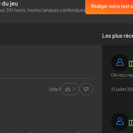
 du jeu
Rédiger votre test s
sur 391 tests, toutes langues confondues
Les plus réc
Clé reçu ra
Utile ?
1
21 juillet 2