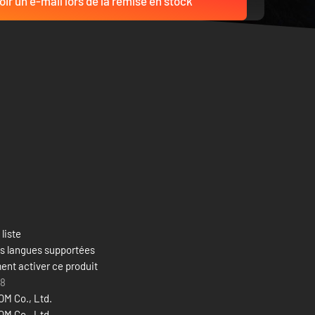
ir un e-mail lors de la remise en stock
 liste
es langues supportées
nt activer ce produit
18
M Co., Ltd.
M Co., Ltd.