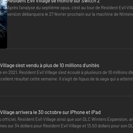
Resident Evil Village se montre sur Switch 2
Après l'analyse du septième opus, c'est au tour de Resident Evil Vil
version débarquera le 27 février prochain sur la machine de Ninte
fois encore cette démonstration. En docké, Village…
Village s'est vendu à plus de 10 millions d'unités
e en 2021, Resident Evil Village s'est écoulé à plusieurs de 10 millions 
ellent résultat cette semaine. Il s'agit de l'opus de la saga qui a attein
n…
 Village arrivera le 30 octobre sur iPhone et iPad
 officiel, Resident Evil Village ainsi que son DLC Winters Expansion, arriv
mes sur 34 dollars pour Resident Evil Village et 13,50 dollars pour so
esident…