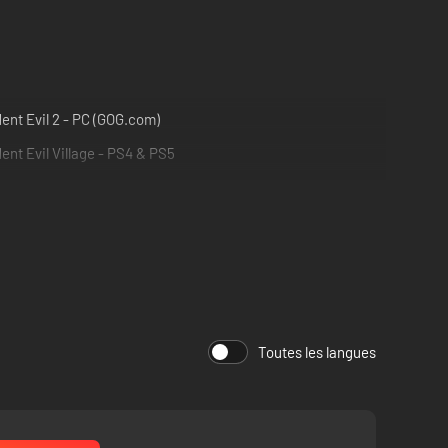
ent Evil 2 - PC (GOG.com)
ent Evil Village - PS4 & PS5
Toutes les langues