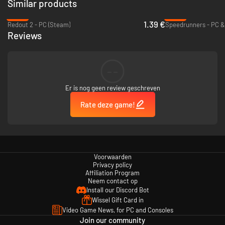
personage aan te passen en laat zien wie je bent op het tennisveld. Laat
Similar products
de wedstrijd keren met krachtige ultimate vaardigheden die uniek zijn
-93%
-85%
voor elk personage!
1.39 €
Redout 2 - PC (Steam)
Speedrunners - PC &
Reviews
--
Er is nog geen review geschreven
Rate deze game!
Speel alleen of lokaal 1v1
Daag een vriend of familielid uit voor een 1v1 co-op tenniswedstrijd in
split-screen op de bank, of speel in het Verhaalspeltype zoals jij dat wil!
Voorwaarden
Privacy policy
Affiliation Program
Neem contact op
Install our Discord Bot
Wissel Gift Card in
Video Game News, for PC and Consoles
Join our community