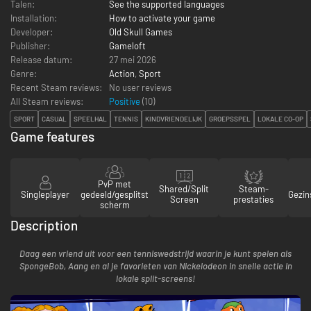
Talen:
See the supported languages
Installation:
How to activate your game
Developer:
Old Skull Games
Publisher:
Gameloft
Release datum:
27 mei 2026
Genre:
Action
,
Sport
Recent Steam reviews:
No user reviews
All Steam reviews:
Positive
(
10
)
SPORT
CASUAL
SPEELHAL
TENNIS
KINDVRIENDELIJK
GROEPSSPEL
LOKALE CO-OP
Game features
PvP met
Shared/Split
Steam-
Singleplayer
gedeeld/gesplitst
Gezin
Screen
prestaties
scherm
Description
Daag een vriend uit voor een tenniswedstrijd waarin je kunt spelen als
SpongeBob, Aang en al je favorieten van Nickelodeon in snelle actie in
lokale split-screens!