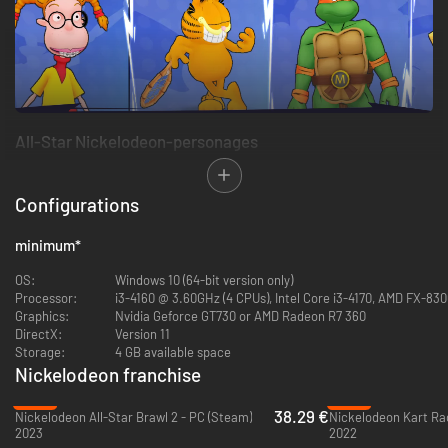
All-Star Nickelodeon-personages
Kies je sterspeler uit 15 iconische Nickelodeon-personages uit
SpongeBob Squarepants, Avatar: The Last Airbender, Teenage Mutant
Configurations
Ninja Turtles en meer!
minimum
*
OS:
Windows 10 (64-bit version only)
Processor:
i3-4160 @ 3.60GHz (4 CPUs), Intel Core i3-4170, AMD FX-83
Graphics:
Nvidia Geforce GT730 or AMD Radeon R7 360
DirectX:
Version 11
Storage:
4 GB available space
Nickelodeon franchise
Speel op jouw manier
-23%
-92%
38.29 €
Nickelodeon All-Star Brawl 2 - PC (Steam)
Kies uit meer dan 500 outfits en accessoires om je Nickelodeon-
2023
2022