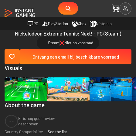
PC
PlayStation
Xbox
Nintendo
Nickelodeon Extreme Tennis: Next! - PC (Steam)
Steam
Niet op voorraad
Ontvang een email bij beschikbare voorraad
Visuals
About the game
Er is nog geen review
--
geschreven
Country Compatibility:
See the list