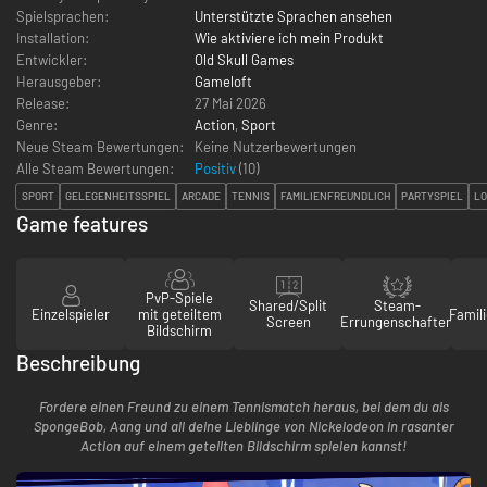
Spielsprachen:
Unterstützte Sprachen ansehen
Installation:
Wie aktiviere ich mein Produkt
Entwickler:
Old Skull Games
Herausgeber:
Gameloft
Release:
27 Mai 2026
Genre:
Action
,
Sport
Neue Steam Bewertungen:
Keine Nutzerbewertungen
Alle Steam Bewertungen:
Positiv
(
10
)
SPORT
GELEGENHEITSSPIEL
ARCADE
TENNIS
FAMILIENFREUNDLICH
PARTYSPIEL
LO
Game features
PvP-Spiele
Shared/Split
Steam-
Einzelspieler
mit geteiltem
Famili
Screen
Errungenschaften
Bildschirm
Beschreibung
Fordere einen Freund zu einem Tennismatch heraus, bei dem du als
SpongeBob, Aang und all deine Lieblinge von Nickelodeon in rasanter
Action auf einem geteilten Bildschirm spielen kannst!