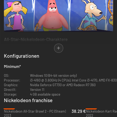
All-Star-Nickelodeon-Charaktere
Wähle deinen Starspieler aus 15 legendären Nickelodeon-Charakteren
von SpongeBob Schwammkopf, Avatar: Der Herr der Elemente, Teenage
Konfigurationen
Mutant Ninja Turtles und vielen mehr!
Minimum
*
OS:
Windows 10 (64-bit version only)
Processor:
i3-4160 @ 3.60GHz (4 CPUs), Intel Core i3-4170, AMD FX-83
Graphics:
Nvidia Geforce GT730 or AMD Radeon R7 360
DirectX:
Version 11
Storage:
4 GB available space
Nickelodeon franchise
Spiele in deinem eigenen Stil
-23%
-92%
38.29 €
Nickelodeon All-Star Brawl 2 - PC (Steam)
Wähle aus über 500 Outfits und Accessoires, um deinen Nickelodeon-
2023
2022