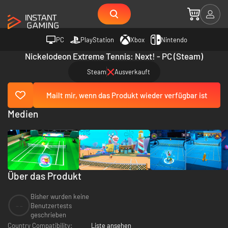
PC
PlayStation
Xbox
Nintendo
Nickelodeon Extreme Tennis: Next! - PC (Steam)
Steam
Ausverkauft
Mailt mir, wenn das Produkt wieder verfügbar ist
Medien
Über das Produkt
Bisher wurden keine
--
Benutzertests
geschrieben
Country Compatibility:
Liste ansehen