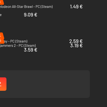
%
1.49 €
lodeon All-Star Brawl - PC (Steam)
9.09 €
ne
%
%
2.59 €
 Way - PC (Steam)
3.19 €
jammers 2 - PC (Steam)
3.59 €
he tennis court. Turn the tide of the match with powerful