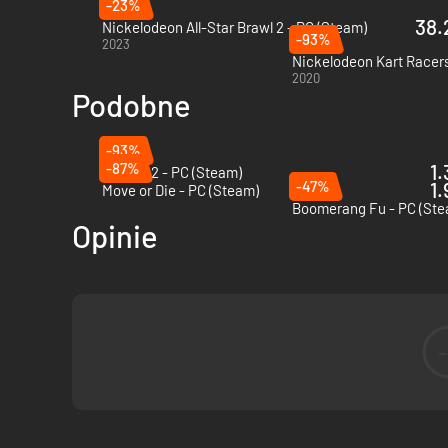
-23%
38.
Nickelodeon All-Star Brawl 2 - PC (Steam)
-93%
2023
Nickelodeon Kart Racers
2020
Podobne
-93%
-87%
1.
Redout 2 - PC (Steam)
-47%
1.
Move or Die - PC (Steam)
Boomerang Fu - PC (Ste
Opinie
Play it your Style
Choose from over 500 outfits and accessories to customize 
ultimate abilities, unique to every character!