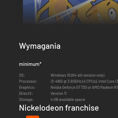
Wymagania
minimum
*
All-Star Nickelodeon Characters
OS:
Windows 10 (64-bit version only)
Pick your star-player from 15 iconic Nickelodeon charact
Processor:
i3-4160 @ 3.60GHz (4 CPUs), Intel Core 
Graphics:
Nvidia Geforce GT730 or AMD Radeon R
DirectX:
Version 11
Storage:
4 GB available space
Nickelodeon franchise