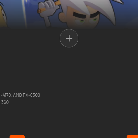
ers from SpongeBob SquarePants, Avatar: The Last Airbender, the Teen
i3-4170, AMD FX-8300
7 360