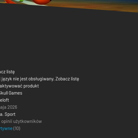
cz listę
 język nie jest obsługiwany. Zobacz listę
 aktywować produkt
Skull Games
loft
aja 2026
ja
,
Sport
 opinii użytkowników
ytywne
(
10
)