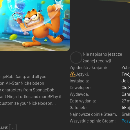
Nie napisano jeszcze
--
żadnej recenzji
Zgodność z krajami:
Zoba
Języki:
Twój
ngeBob, Aang, and all your
Instalacja:
Jak
ion!All-Star Nickelodeon
Deweloper:
Old 
on characters from SpongeBob
Wydawca:
Game
nt Ninja Turtles and more!Play it
Data wydania:
27 m
o customize your Nickelodeon
Gatunek:
Akc
is court. ...
Najnowsze opinie Steam:
Brak
Wszystkie opinie Steam:
Poz
LIJNE
...