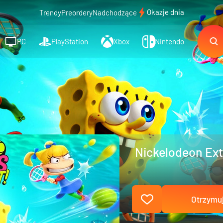
Okazje dnia
Trendy
Preordery
Nadchodzące
PC
PlayStation
Xbox
Nintendo
Nickelodeon Ext
Otrzymuj