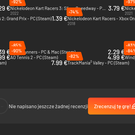
-92%
-97
29 €
3.79 €
Nickelodeon Kart Racers 3: Slime Speedway - PC (Steam)
Nicke
-74%
2022
2021
1.39 €
 2: Grand Prix - PC (Steam)
Nickelodeon Kart Racers - Xbox O
2018
-85%
-83
39 €
-90%
2.29 €
-84
Speedrunners - PC & Mac (Steam)
Make
99 €
-82%
4.99 €
AO Tennis 2 - PC (Steam)
Wind
7.99 €
am)
TrackMania² Valley - PC (Steam)
your Nickelodeon character your way, showing off your personality on t
--
Nie napisano jeszcze żadnej recenzji
Zrecenzuj tę grę!