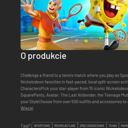
O produkcie
Challenge a friend to a tennis match where you play as Spo
Nickelodeon favorites in fast-paced, local split-screen act
CharactersPick your star-player from 15 iconic Nickelode
SquarePants, Avatar: The Last Airbender, the Teenage Muta
your StyleChoose from over 500 outfits and accessories t
character your way, showing off your personality on the tenn
Więcej
Tagi*:
SPORTOWE
REKREACYJNE
ZRĘCZNOŚCIOWE
TENIS
FAMI