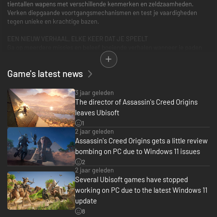
tientallen wapens met verschillende kenmerken en zeldzaamheden.
Verken diepgaande voortgangsmechanismen en test je vaardigheden
tegen unieke en krachtige bazen.
EEN NIEUW VERHAAL, ELKE KEER DAT JE SPEELT
Ga op meerdere missies en beleef boeiende verhalen wanneer je paden
kruisen met sterke en gedenkwaardige personages, van de rijkste edelen
tot de meest wanhopige verschoppelingen.
Game's latest news
3 jaar geleden
The director of Assassin's Creed Origins
leaves Ubisoft
1
2 jaar geleden
Assassin's Creed Origins gets a little review
bombing on PC due to Windows 11 issues
2
2 jaar geleden
Several Ubisoft games have stopped
working on PC due to the latest Windows 11
update
8