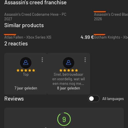
Assassin's creed franchise
-24%
Assassin's Creed Codename Hexe - PC
2027
2026
Similar products
-88%
-18%
4.99 €
Atlas Fallen - Xbox Series X|S
Gotham Knights - Xbo
2 reacties
Top
Snel, betrouwbaar
en voordelig, wat wil
een mens nog meer
7 jaar geleden
8 jaar geleden
;)
Reviews
All languages
9