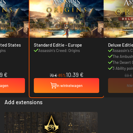
Editie - United States
Standard Editie - Europe
Deluxe Editi
gins
Assassin's Creed: Origins
Assassin's C
The Ambush 
The Desert 
3 Ability poi
19 €
10.39 €
70 €
-85%
69 €
wagen
In winkelwagen
Nie
Add extensions