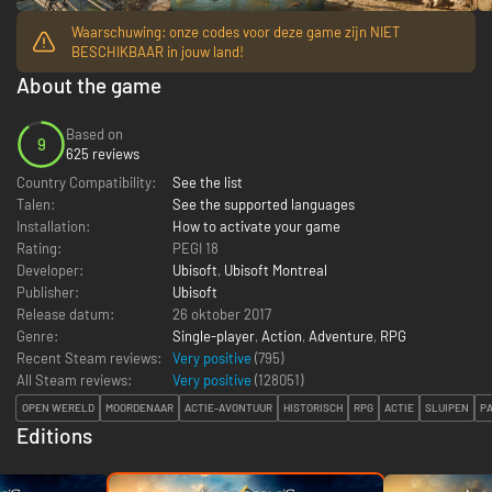
Waarschuwing: onze codes voor deze game zijn NIET
BESCHIKBAAR in jouw land!
About the game
Based on
9
625 reviews
Country Compatibility:
See the list
Talen:
See the supported languages
Installation:
How to activate your game
Rating:
PEGI 18
Developer:
Ubisoft
,
Ubisoft Montreal
Publisher:
Ubisoft
Release datum:
26 oktober 2017
Genre:
Single-player
,
Action
,
Adventure
,
RPG
Recent Steam reviews:
Very positive
(795)
All Steam reviews:
Very positive
(
128051
)
OPEN WERELD
MOORDENAAR
ACTIE-AVONTUUR
HISTORISCH
RPG
ACTIE
SLUIPEN
P
Editions