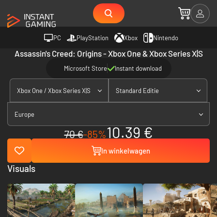
PC
PlayStation
Xbox
Nintendo
Assassin's Creed: Origins - Xbox One & Xbox Series X|S
Microsoft Store
Instant download
Xbox One / Xbox Series X|S
Standard Editie
Europe
10.39 €
70 €
-85%
In winkelwagen
Visuals