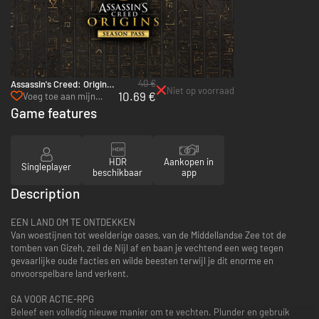
40 €
Assassin's Creed: Origins
Niet op voorraad
10.69 €
Season Pass - Xbox One &
Voeg toe aan mijn
Xbox Series X|S
verlanglijst
Game features
HDR
Aankopen in
Singleplayer
beschikbaar
app
Description
EEN LAND OM TE ONTDEKKEN
Van woestijnen tot weelderige oases, van de Middellandse Zee tot de
tomben van Gizeh, zeil de Nijl af en baan je vechtend een weg tegen
gevaarlijke oude facties en wilde beesten terwijl je dit enorme en
onvoorspelbare land verkent.
GA VOOR ACTIE-RPG
Beleef een volledig nieuwe manier om te vechten. Plunder en gebruik