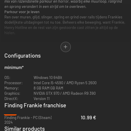
mix van razendsnelle parkour en horror, waarbij elke muurloop, railgrind
en sprong verandert in een strijd om te overleven.
Parkour voor je leven
Ren over muren, glijd, slinger, spring en grind over rails tijdens Frankies
dodelijkste uitdagingen tot nu toe. Beheers elke beweging, want Frankie,
Henry Hotline en de rest van zijn gestoorde cast zitten je altijd op de
hielen.
Railgrinden
Configurations
Over muren rennen
minimum
*
OS:
Windows 10 64Bit
Processor:
Intel Core i5-4590 / AMD Ryzen 5 2600
Springen
Memory:
8 GB RAM GB RAM
Graphics:
NVIDIA GTX 970 / AMD Radeon R9 390
DirectX:
Version 11
Finding Frankie franchise
Grapplen
-26%
10.99 €
En meer...
Finding Frankie - PC (Steam)
2024
Verover het Parkourcomplex
Similar products
Verken Frankie’s Parkour Complex, een enorme toren van vijf