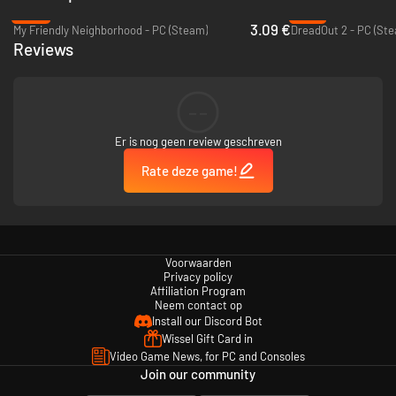
verdiepingen die is gebouwd voor chaos. Verover vlaggen, verover elke
-89%
-70%
verdieping en dring dieper door in de waanzin naarmate de competitie
3.09 €
My Friendly Neighborhood - PC (Steam)
DreadOut 2 - PC (St
gevaarlijker wordt.
Reviews
Overleef de show
Vecht om in het spel te blijven, versla de andere deelnemers en overleef
lang genoeg om alles te winnen.
--
Er is nog geen review geschreven
Rate deze game!
Voorwaarden
Privacy policy
Affiliation Program
Neem contact op
Install our Discord Bot
Wissel Gift Card in
Video Game News, for PC and Consoles
Join our community