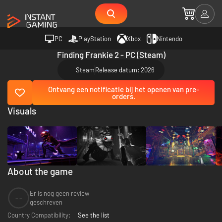
PC
PlayStation
Xbox
Nintendo
Finding Frankie 2 - PC (Steam)
Steam
Release datum: 2026
Ontvang een notificatie bij het openen van pre-
orders.
Visuals
About the game
Er is nog geen review
--
geschreven
Country Compatibility:
See the list