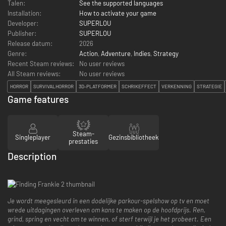
Talen:
See the supported languages
Installation:
How to activate your game
Developer:
SUPERLOU
Publisher:
SUPERLOU
Release datum:
2026
Genre:
Action
,
Adventure
,
Indies
,
Strategy
Recent Steam reviews:
No user reviews
All Steam reviews:
No user reviews
HORROR
SURVIVALHORROR
3D-PLATFORMER
SCHRIKEFFECT
VERKENNING
STRATEGIE
Game features
Steam-
Singleplayer
Gezinsbibliotheek
prestaties
Description
Je wordt meegesleurd in een dodelijke parkour-spelshow op tv en moet
wrede uitdagingen overleven om kans te maken op de hoofdprijs. Ren,
grind, spring en vecht om te winnen, of sterf terwijl je het probeert. Een