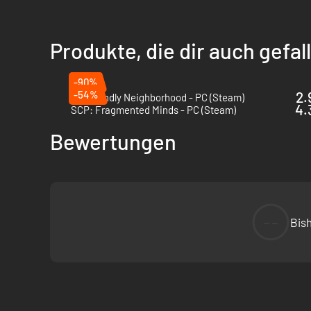
Produkte, die dir auch gefa
-90%
-54%
2.
My Friendly Neighborhood - PC (Steam)
4.
SCP: Fragmented Minds - PC (Steam)
Bewertungen
--
Bis