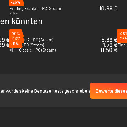
-26%
10.99 €
Finding Frankie - PC (Steam)
2024
llen könnten
-70%
-48
99 €
-93%
5.89 €
-26
DreadOut 2 - PC (Steam)
Luciu
39 €
-11%
1.79 €
2Dark - PC (Steam)
Findi
11.50 €
XIII - Classic - PC (Steam)
her wurden keine Benutzertests geschrieben
Bewerte dieses