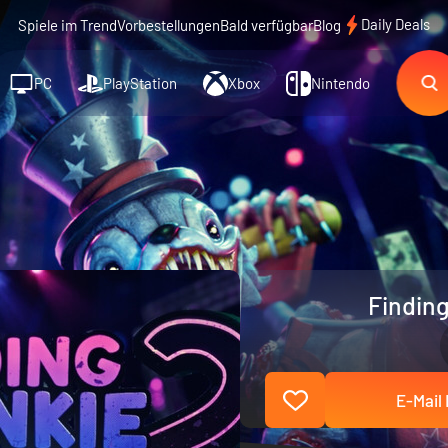
Daily Deals
Spiele im Trend
Vorbestellungen
Bald verfügbar
Blog
PC
PlayStation
Xbox
Nintendo
Finding
E-Mail 