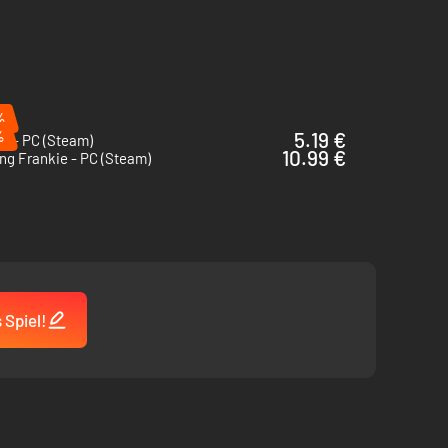
%
%
5.19 €
s - PC (Steam)
10.99 €
ng Frankie - PC (Steam)
 Spiel!