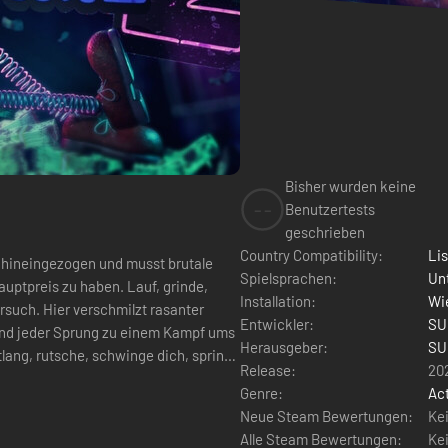
Bisher wurden keine
--
Benutzertests
geschrieben
Country Compatibility:
Li
 hineingezogen und musst brutale
Spielsprachen:
Un
ptpreis zu haben. Lauf, grinde,
Installation:
Wie
rsuch. Hier verschmilzt rasanter
Entwickler:
SU
d und jeder Sprung zu einem Kampf ums
Herausgeber:
SU
ang, rutsche, schwinge dich, springe
Release:
20
Genre:
Ac
Neue Steam Bewertungen:
Ke
Alle Steam Bewertungen:
Ke