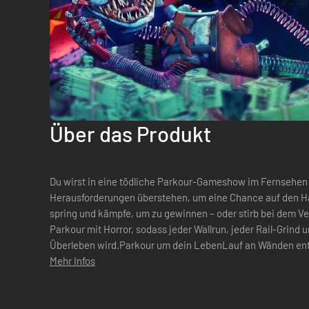
Über das Produkt
Du wirst in eine tödliche Parkour-Gameshow im Fernsehen
Herausforderungen überstehen, um eine Chance auf den Hau
spring und kämpfe, um zu gewinnen – oder stirb bei dem Ve
Parkour mit Horror, sodass jeder Wallrun, jeder Rail-Grin
Überleben wird.Parkour um dein LebenLauf an Wänden entl
und grinde auf Geländern durch Frankies...
Mehr Infos