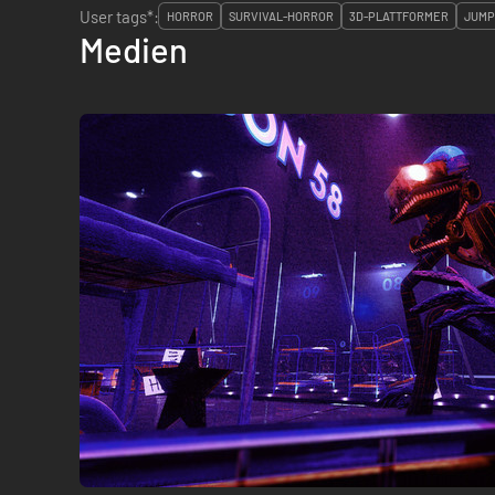
User tags*:
HORROR
SURVIVAL-HORROR
3D-PLATTFORMER
JUMP
Medien