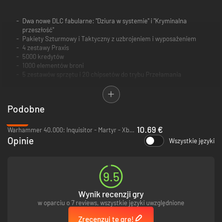
Dwa nowe DLC fabularne: "Dziura w systemie" i "Kryminalna
przeszłość"
Pakiety Szturmowy i Taktyczny z uzbrojeniem i wyposażeniem
4 zestawy Praxis
5000 kredytów
1000 elementów broni
5 zestawów sprzętu i 20 chipsetów do trybu Przełamania
Uwaga: niniejsze DLC obejmuje przedmioty jednorazowe (w tym
Podobne
amunicję, strzałki, granaty, elementy broni, pakiety Praxis i kredyty),
które po wykorzystaniu znikną ostatecznie z twojego ekwipunku i nie
-59%
10.69 €
będą dostępne w kolejnych rozgrywkach ani w innych zapisach gry.
Warhammer 40.000: Inquisitor - Martyr - Xbox One
Opinie
Wszystkie języki
9.5
Wynik recenzji gry
w oparciu o 7 reviews, wszystkie języki uwzględnione
Zrecenzuj tę grę!