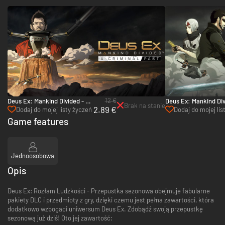
12 €
Deus Ex: Mankind Divided - A
Deus Ex: Mankind Div
Brak na stanie
2.89 €
Criminal Past - Xbox One &
System Rift - Xbox O
Dodaj do mojej listy życzeń
Dodaj do mojej lis
Xbox Series X|S
Xbox Series X|S
Game features
Jednoosobowa
Opis
Deus Ex: Rozłam Ludzkości - Przepustka sezonowa obejmuje fabularne
pakiety DLC i przedmioty z gry, dzięki czemu jest pełna zawartości, która
dodatkowo wzbogaci uniwersum Deus Ex. Zdobądź swoją przepustkę
sezonową już dziś! Oto jej zawartość: