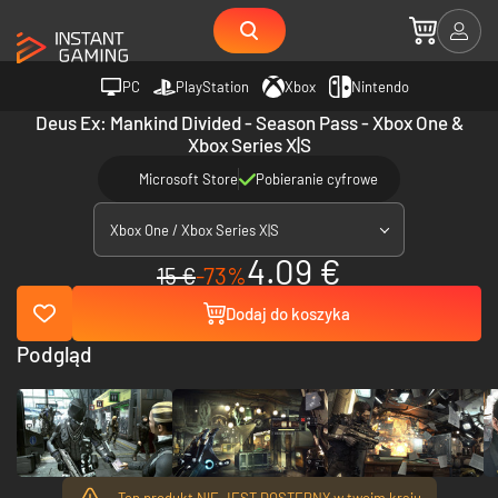
PC
PlayStation
Xbox
Nintendo
Deus Ex: Mankind Divided - Season Pass - Xbox One &
Xbox Series X|S
Microsoft Store
Pobieranie cyfrowe
Xbox One / Xbox Series X|S
4.09 €
15 €
-73%
Dodaj do koszyka
Podgląd
Ten produkt NIE JEST DOSTĘPNY w twoim kraju.