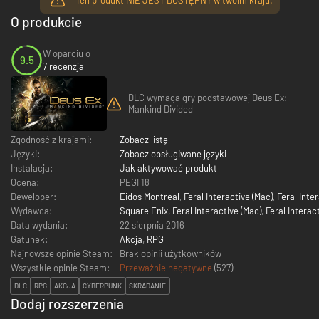
O produkcie
W oparciu o
9.5
7 recenzja
DLC wymaga gry podstawowej Deus Ex:
Mankind Divided
Zgodność z krajami:
Zobacz listę
Języki:
Zobacz obsługiwane języki
Instalacja:
Jak aktywować produkt
Ocena:
PEGI 18
Deweloper:
Eidos Montreal
,
Feral Interactive (Mac)
,
Feral Inter
Wydawca:
Square Enix
,
Feral Interactive (Mac)
,
Feral Interact
Data wydania:
22 sierpnia 2016
Gatunek:
Akcja
,
RPG
Najnowsze opinie Steam:
Brak opinii użytkowników
Wszystkie opinie Steam:
Przeważnie negatywne
(
527
)
DLC
RPG
AKCJA
CYBERPUNK
SKRADANIE
Dodaj rozszerzenia