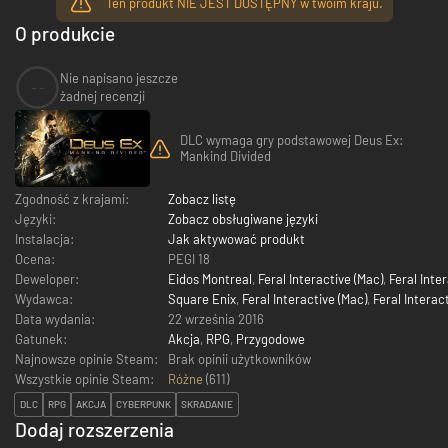
Ten produkt NIE JEST DOSTĘPNY w twoim kraju.
O produkcie
Nie napisano jeszcze
--
żadnej recenzji
DLC wymaga gry podstawowej Deus Ex:
Mankind Divided
Zgodność z krajami:
Zobacz listę
Języki:
Zobacz obsługiwane języki
Instalacja:
Jak aktywować produkt
Ocena:
PEGI 18
Deweloper:
Eidos Montreal
,
Feral Interactive (Mac)
,
Feral Inter
Wydawca:
Square Enix
,
Feral Interactive (Mac)
,
Feral Interact
Data wydania:
22 września 2016
Gatunek:
Akcja
,
RPG
,
Przygodowe
Najnowsze opinie Steam:
Brak opinii użytkowników
Wszystkie opinie Steam:
Różne
(
611
)
DLC
RPG
AKCJA
CYBERPUNK
SKRADANIE
Dodaj rozszerzenia