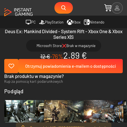
PC
PlayStation
Xbox
Nintendo
Deus Ex: Mankind Divided - System Rift - Xbox One & Xbox
Series X|S
Microsoft Store
Brak w magazynie
2.89 €
12 €
-76%
Otrzymuj powiadomienia e-mailem o dostępności
Brak produktu w magazynie?
Kup za pomocą kart podarunkowych
Podgląd