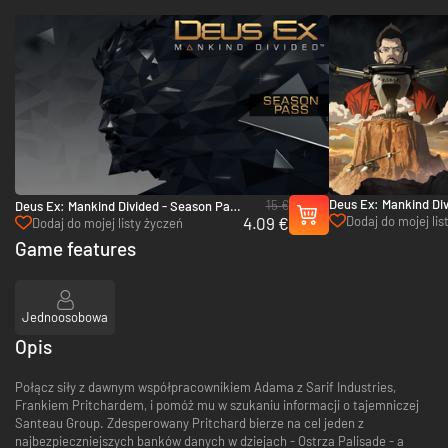
Deus Ex: Mankind Div
15 €
Deus Ex: Mankind Divided - Season Pass
Criminal Past - Xbox
4.09 €
Dodaj do mojej lis
- Xbox One & Xbox Series X|S
Dodaj do mojej listy życzeń
Xbox Series X|S
Game features
Jednoosobowa
Opis
Połącz siły z dawnym współpracownikiem Adama z Sarif Industries,
Frankiem Pritchardem, i pomóż mu w szukaniu informacji o tajemniczej
Santeau Group. Zdesperowany Pritchard bierze na cel jeden z
najbezpieczniejszych banków danych w dziejach - Ostrza Palisade - a