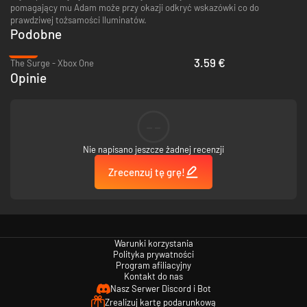
pomagający mu Adam może przy okazji odkryć wskazówki co do
prawdziwej tożsamości Iluminatów.
Podobne
-72%
3.59 €
The Surge - Xbox One
Opinie
--
Nie napisano jeszcze żadnej recenzji
Zrecenzuj tę grę!
Warunki korzystania
Polityka prywatności
Program afiliacyjny
Kontakt do nas
Nasz Serwer Discord i Bot
Zrealizuj kartę podarunkową