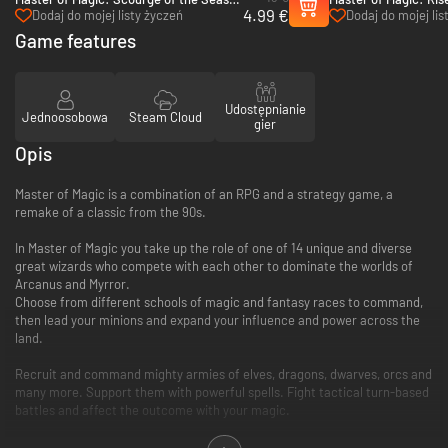
4.99 €
PC (Steam)
Soultrapped - PC (S
Dodaj do mojej listy życzeń
Dodaj do mojej lis
Game features
Udostępnianie
Jednoosobowa
Steam Cloud
gier
Opis
Master of Magic is a combination of an RPG and a strategy game, a
remake of a classic from the 90s.
In Master of Magic you take up the role of one of 14 unique and diverse
great wizards who compete with each other to dominate the worlds of
Arcanus and Myrror.
Choose from different schools of magic and fantasy races to command,
then lead your minions and expand your influence and power across the
land.
Recruit and command mighty armies of elves, dragons, dwarves, orcs and
many more. Support them with powerful spells. Fight tactical turn-based
battles and affect the outcome with your magic.
Research new spells, engage in alchemy, perform rituals and use your