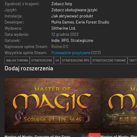
Zgodność z krajami:
Zobacz listę
Języki:
Zobacz obsługiwane języki
Instalacja:
Jak aktywować produkt
Deweloper:
MuHa Games
,
Eerie Forest Studio
Wydawca:
Slitherine Ltd.
Data wydania:
12 grudnia 2022
Gatunek:
Indie
,
RPG
,
Strategiczne
Najnowsze opinie Steam:
Różne
(11)
Wszystkie opinie Steam:
Przeważnie pozytywne
(
1217
)
WALKA TUROWA
STRATEGICZNE
4X
STRATEGICZNE RPG
STRATEGICZNE TUROWE
TAKT
Dodaj rozszerzenia
13 €
Master of Magic: Scourge of the Seas -
Master of Magic: Rise