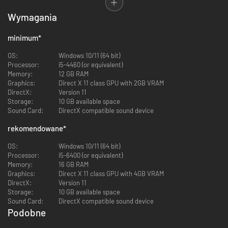
arcane powers to change the world around you.
Wymagania
Always beware of the machinations of your rival wizards, who seek to
reach your same goals. But in the end, remember: there can be only one
Master of Magic.
minimum
*
Features:
OS:
Windows 10/11 (64 bit)
Processor:
i5-4460 (or equivalent)
14 unique playable powerful wizards
Memory:
12 GB RAM
5 schools of magic and 18 traits to customize your wizard
Graphics:
Direct X 11 class GPU with 2GB VRAM
Over 60 special abilities
DirectX:
Version 11
Over 200 spells to research
Storage:
10 GB available space
14 fantasy races to command, including elves, dwarves, trolls,
Sound Card:
DirectX compatible sound device
draconians, orcs, klackons, gnolls and many more
rekomendowane
*
196 unique unit types
Over 250 unique magical items, as well as custom crafting
OS:
Windows 10/11 (64 bit)
Two parallel dimensional planes, Arcanus and Myrror
Processor:
i5-6400 (or equivalent)
Memory:
16 GB RAM
Graphics:
Direct X 11 class GPU with 4GB VRAM
DirectX:
Version 11
Storage:
10 GB available space
Sound Card:
DirectX compatible sound device
Podobne
-53%
-59%