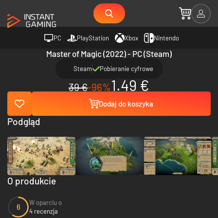
PC
PlayStation
Xbox
Nintendo
Master of Magic (2022) - PC (Steam)
Steam
Pobieranie cyfrowe
1.49 €
39 €
-96%
Dodaj do koszyka
Podgląd
O produkcie
W oparciu o
6
4 recenzja