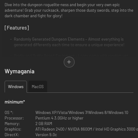
Dive into the dungeon roguelite-ness and begin your very own epic
adventure! Grab your rucksack, sharpen those dusty swords, step into the
dark chamber and fight for glory!
[Features]
Randomly Generated Dungeon Elements – Almost everything is
generated differently each time to ensure a unique experience!
Prefix and Suffix Based Equipment – Loots come with random yet
rare prefixes and suffixes. Combat, collect and combine for a killer
suit!
Wymagania
Diverse Monster Mixes - Tread lightly, or be ganged upon by monsters
with complementary abilities that might drive you crazy.
Windows
MacOS
Items, Traps, Devices and Events - Opportunities for a favorable turn
even at the most desperate moment. Choose wisely and use the
minimum
*
unwelcoming surroundings to your advantage!
OS *:
Windows XP/Vista/Windows 7/Windows 8/Windows 10
Heroes and Goddesses – Create your hero’s attributes build!
Processor:
Pentium 4 3.0GHz or higher
Sacrifice to receive your mighty God’s blessing (and later betray him
Memory:
2 GB RAM
to check out his fury)!
Graphics:
ATI Radeon 2400 / NVIDIA 8600M / Intel HD Graphics 3000 o
DirectX:
Version 9.0c