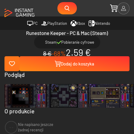
PC
PlayStation
Xbox
Nintendo
Runestone Keeper - PC & Mac (Steam)
Steam
Pobieranie cyfrowe
2.59 €
8 €
-68%
Dodaj do koszyka
Podgląd
O produkcie
Nie napisano jeszcze
--
żadnej recenzji