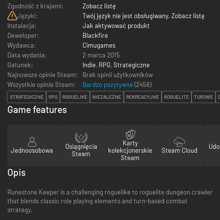
Zgodność z krajami:
Zobacz listę
Języki:
Twój język nie jest obsługiwany. Zobacz listę
Instalacja:
Jak aktywować produkt
Deweloper:
Blackfire
Wydawca:
Cimugames
Data wydania:
2 marca 2015
Gatunek:
Indie
,
RPG
,
Strategiczne
Najnowsze opinie Steam:
Brak opinii użytkowników
Wszystkie opinie Steam:
Bardzo pozytywne
(
2458
)
STRATEGICZNE
RPG
ROGUELIKE
NIEZALEŻNE
REKREACYJNE
ROGUELITE
TUROWE
Game features
Karty
Osiągnięcia
Udo
Jednoosobowa
kolekcjonerskie
Steam Cloud
Steam
Steam
Opis
Runestone Keeper is a challenging roguelike to roguelite dungeon crawler
that blends classic role playing elements and turn-based combat
strategy.