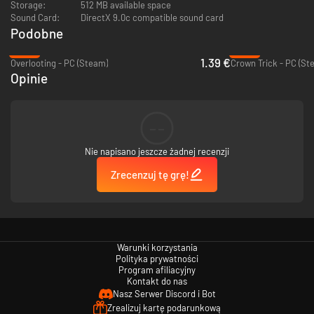
Modes and Leaderboards - Multiple modes to choose from and a
Storage:
512 MB available space
global ranking system to check yourself among all the dungeon
Sound Card:
DirectX 9.0c compatible sound card
adventurers.
Podobne
-86%
-95%
A Challenging Experience - Prepare to have a tragic (not to mention
1.39 €
Overlooting - PC (Steam)
Crown Trick - PC (St
permanent) death ;)
Opinie
--
Nie napisano jeszcze żadnej recenzji
Zrecenzuj tę grę!
Warunki korzystania
Polityka prywatności
Program afiliacyjny
Kontakt do nas
Nasz Serwer Discord i Bot
Zrealizuj kartę podarunkową