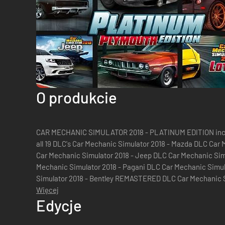
O produkcie
CAR MECHANIC SIMULATOR 2018 - PLATINUM EDITION inclu
all 19 DLC's Car Mechanic Simulator 2018 - Mazda DLC Car Mechanic Simulator 2018 - Dodge DLC
Car Mechanic Simulator 2018 - Jeep DLC Car Mechanic Sim
Mechanic Simulator 2018 - Pagani DLC Car Mechanic Simul
Simulator 2018 - Bentley REMASTERED DLC Car Mechanic S
Mechanic Simulator 2018 - Porsche DLC Car Mechanic Simul
Więcej
Edycje