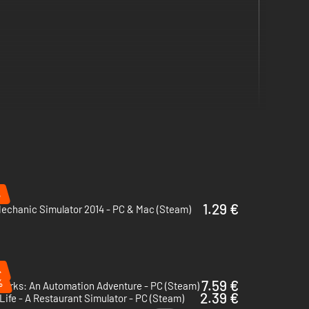
%
1.29 €
echanic Simulator 2014 - PC & Mac (Steam)
%
%
7.59 €
parks: An Automation Adventure - PC (Steam)
2.39 €
Life - A Restaurant Simulator - PC (Steam)