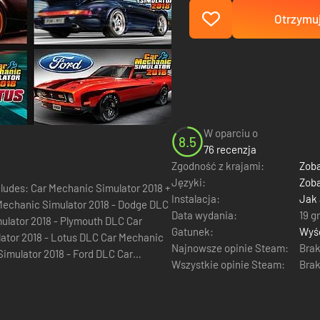
Otrzymuj
W oparciu o
8.5
76 recenzja
Zgodność z krajami:
Zoba
Języki:
Zoba
des: Car Mechanic Simulator 2018 +
Instalacja:
Jak
Data wydania:
19 g
ulator 2018 - Plymouth DLC Car
Gatunek:
Wyś
ator 2018 - Lotus DLC Car Mechanic
Najnowsze opinie Steam:
Brak
imulator 2018 - Ford DLC Car
Wszystkie opinie Steam:
Brak
ator...