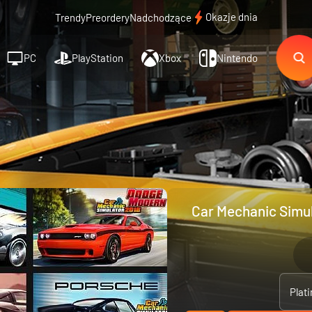
Okazje dnia
Trendy
Preordery
Nadchodzące
PC
PlayStation
Xbox
Nintendo
Car Mechanic Simul
Plat