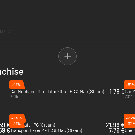
D DLC
nchise
ED DLC
-91%
-81
1.79 €
Car Mechanic Simulator 2015 - PC & Mac (Steam)
Car M
2015
2014
ludes:
-45%
-75
59 €
-81%
21.99 €
-92
RoadCraft - PC (Steam)
Odds
.59 €
7.79 €
Transport Fever 2 - PC & Mac (Steam)
Chef 