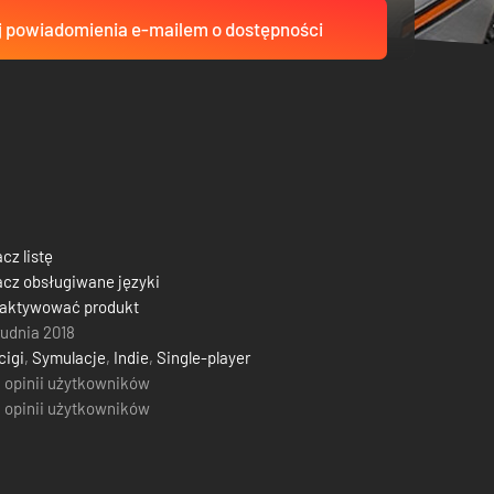
 powiadomienia e-mailem o dostępności
cz listę
cz obsługiwane języki
 aktywować produkt
rudnia 2018
cigi
,
Symulacje
,
Indie
,
Single-player
 opinii użytkowników
 opinii użytkowników