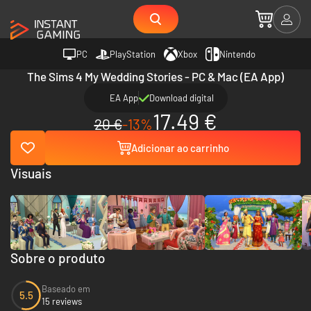
PC
PlayStation
Xbox
Nintendo
The Sims 4 My Wedding Stories - PC & Mac (EA App)
EA App
Download digital
17.49 €
20 €
-13%
Adicionar ao carrinho
Visuais
Sobre o produto
Baseado em
5.5
15 reviews