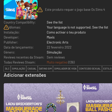
Este produto requer o jogo base Os Sims 4
Country Compatibility:
See the list
Idiomas:
Your language is not supported. See the list
Instalação:
Como activar o teu produto
Developer:
Maxis
Publisher:
Electronic Arts
Data de lançamento:
22 fevereiro 2022
Género:
Simulação
Reviews recentes da Steam:
Sem reviews
Todas Reviews Steam:
Muito negativo
(
136
)
DLC
SIMULAÇÃO
CASUAL
DATING SIM
SIMULADOR DE VIDA
CONTEÚDO SEXUAL
ESTILO
Adicionar extensões