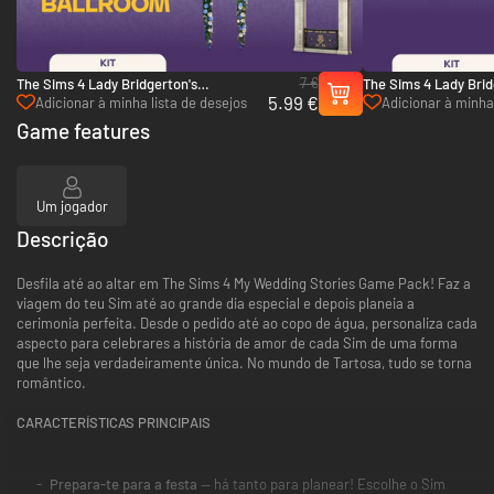
7 €
The Sims 4 Lady Bridgerton's
The Sims 4 Lady Brid
5.99 €
Masquerade Ballroom Kit - PC (EA App)
Masquerade Ball Fash
Adicionar à minha lista de desejos
Adicionar à minha 
(EA App)
Game features
Um jogador
Descrição
Desfila até ao altar em The Sims 4 My Wedding Stories Game Pack! Faz a
viagem do teu Sim até ao grande dia especial e depois planeia a
cerimonia perfeita. Desde o pedido até ao copo de água, personaliza cada
aspecto para celebrares a história de amor de cada Sim de uma forma
que lhe seja verdadeiramente única. No mundo de Tartosa, tudo se torna
romântico.
CARACTERÍSTICAS PRINCIPAIS
Prepara-te para a festa
— há tanto para planear! Escolhe o Sim