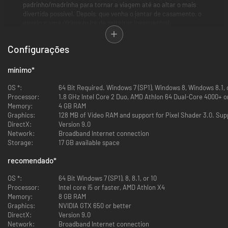
padrinho/madrinha para tornar a viagem até ao altar o mais
divertida possível. Depois, que venha o jantar de casamento, o
ensaio e uma última noite de solteiros inesquecível.
Dá vida à tua visão
— entra em detalhes das próximas nupciais.
Escolhe a roupa do dia do casamento dos Sims e tudo o resto de
Configurações
que precisam para o grande dia: menu, decoração, horário... Tudo
isso! Visita os espaços desenhados pelos criadores da comunidade à
medida que os Sims provam bolos, escolhem as flores e chegam a
mínimo
*
um acordo sobre as tradições que tornarão o seu dia mais especial.
Dá o nó
— antes do evento principal, celebra com a família num
OS *:
64 Bit Required. Windows 7 (SP1), Windows 8, Windows 8.1,
jantar de ensaio. Quando finalmente chegar a altura, sente o amor e
Processor:
1.8 GHz Intel Core 2 Duo, AMD Athlon 64 Dual-Core 4000+ or
vive todas as fantasias. Troca votos, alianças e beijos no altar antes
Memory:
4 GB RAM
da verdadeira celebração começar. Começa por servir chá para a
Graphics:
128 MB of Video RAM and support for Pixel Shader 3.0. Sup
família ou vai diretamente ao copo de água. Os recém-casados e os
DirectX:
Version 9.0
convidados podem dançar com os seus entes queridos, enquanto o
Network:
Broadband Internet connection
casal corta o bolo, faz brindes e recebe as felicitações.
Storage:
17 GB available space
recomendado
*
OS *:
64 Bit Windows 7 (SP1), 8, 8.1, or 10
Processor:
Intel core i5 or faster, AMD Athlon X4
Memory:
8 GB RAM
Graphics:
NVIDIA GTX 650 or better
DirectX:
Version 9.0
Network:
Broadband Internet connection