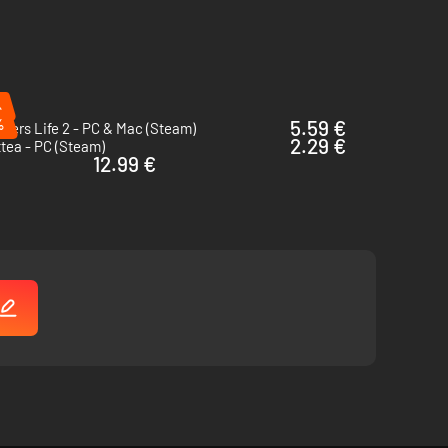
%
%
5.59 €
bers Life 2 - PC & Mac (Steam)
2.29 €
ttea - PC (Steam)
12.99 €