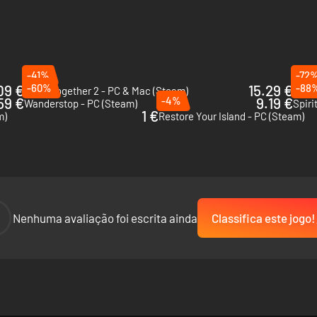
-41%
-72
09 €
-60%
15.29 €
-88
Farm Together 2 - PC & Mac (Steam)
Youtu
59 €
-4%
9.19 €
Wanderstop - PC (Steam)
Spiri
1 €
m)
Restore Your Island - PC (Steam)
-
Nenhuma avaliação foi escrita ainda
Classifica este jogo!