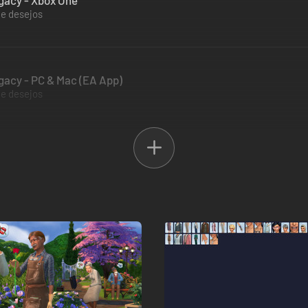
gacy - Xbox One
de desejos
gacy - PC & Mac (EA App)
de desejos