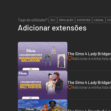
Tags do utilizador*:
DLC
SIMULAÇÃO
AVENTURA
CASUAL
CO
Adicionar extensões
The Sims 4 Lady Bridger
Adicionar à minha lista 
The Sims 4 Lady Bridger
Adicionar à minha lista 