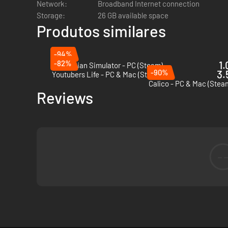
Network:
Broadband Internet connection
Storage:
26 GB available space
Produtos similares
-94%
-82%
1.
Electrician Simulator - PC (Steam)
-90%
3.
Youtubers Life - PC & Mac (Steam)
Calico - PC & Mac (Stea
Reviews
-