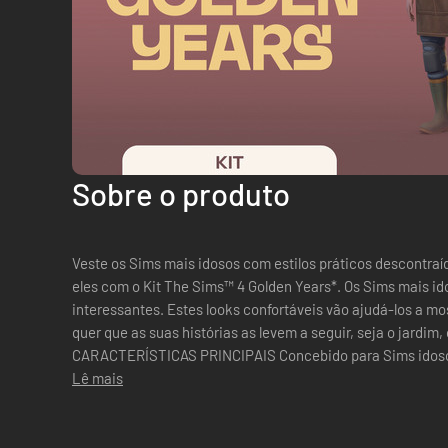
Sobre o produto
Veste os Sims mais idosos com estilos práticos descontraí
eles com o Kit The Sims™ 4 Golden Years*. Os Sims mais id
interessantes. Estes looks confortáveis vão ajudá-los a m
quer que as suas histórias as levem a seguir, seja o jardim,
CARACTERÍSTICAS PRINCIPAIS Concebido para Sims idosos — Conta as histórias dos Sims mais
idosos com roupa personaliz...
Lê mais