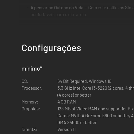
A pensar no Outono da Vida
— Com este estilo, os Sim
confortáveis para o dia-a-dia.
Configurações
mínimo
*
OS:
64 Bit Required. Windows 10
Processor:
3.3 GHz Intel Core i3-3220 (2 cores, 4 t
(4 cores) or better
Memory:
4 GB RAM
Graphics:
128 MB of Video RAM and support for Pix
Cards: NVIDIA GeForce 6600 or better, AT
GMA X4500 or better
DirectX:
Version 11