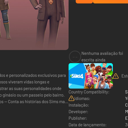
Nenhuma avaliação foi
--
escrita ainda
dos e personalizados exclusivos para
Est
osos viveram vidas longas e
ostrar as suas personalidades onde
Country Compatibility:
S
 o ginásio ou um passeio pelo bairro.
Idiomas:
Y
Instalação:
C
Developer:
M
Publisher:
E
Data de lançamento:
3