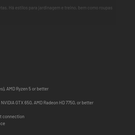
etas. Há estilos para jardinagem e treino, bem como roupas
res), AMD Ryzen 5 or better
, NVIDIA GTX 650, AMD Radeon HD 7750, or better
t connection
ace