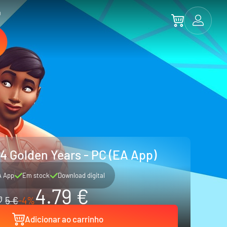
a
 4 Golden Years - PC (EA App)
A App
Em stock
Download digital
4.79 €
5 €
-4%
Adicionar ao carrinho