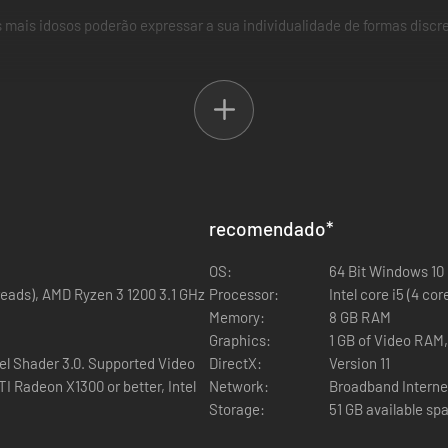
s mais idosos poderão expressar a sua individualidade de formas discr
recomendado
*
OS:
64 Bit Windows 10
hreads), AMD Ryzen 3 1200 3.1 GHz
Processor:
Intel core i5 (4 co
Memory:
8 GB RAM
Graphics:
1 GB of Video RAM
el Shader 3.0. Supported Video
DirectX:
Version 11
I Radeon X1300 or better, Intel
Network:
Broadband Interne
Storage:
51 GB available sp