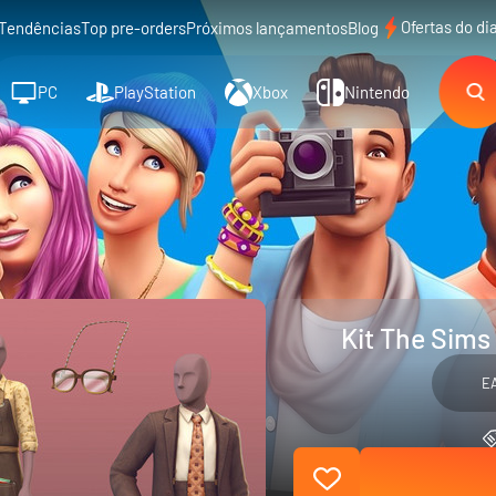
Ofertas do di
Tendências
Top pre-orders
Próximos lançamentos
Blog
PC
PlayStation
Xbox
Nintendo
Kit The Sims
E