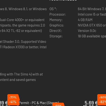
te das colheitas. Vê os teus Sims contarem os dias que faltam para o
s criar festividades personalizadas e escolher a forma como os teus S
ows 8, Windows 8.1, or Windows
OS *:
64 Bit Windows 7, 8,
Processor:
Intel core i5 or fa
quês e desenterra novas descobertas na carreira de jardinagem. Como d
 Dual-Core 4000+ or equivalent
Memory:
4 GB RAM
para a ciência podem tornar-se botânicos, analisando plantas, escreve
hipsets, the game requires 2.0
Graphics:
NVIDIA GTX 650 or
 dos teus Sims para desbloqueares novas capacidades, novas roupas e
n 64 X2 TL-62 or equivalent)
DirectX:
Version 9.0c
Storage:
18 GB available sp
el Shader 3.0. Supported Video
I Radeon X1300 or better, Intel
alling with The Sims 4) with at
 content and saved games
-72%
-90
.89 €
-41%
5.69 €
-82
Potion Permit - PC & Mac (Steam)
Green
-92%