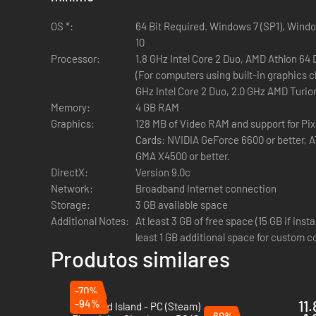
no Dia do Amor ou junta toda a família para um banque
decorações e o Father Winter faz uma visita. Até pode
OS *:
64 Bit Required. Windows 7 (SP1), Wind
10
Aumenta a tua carreira de jardineiro
— cria lindos bu
Processor:
1.8 GHz Intel Core 2 Duo, AMD Athlon 64
fazem entregas por toda a cidade. Os Sims com jeito 
(For computers using built-in graphics c
receberem subsídios. Aumenta os talentos emergentes
GHz Intel Core 2 Duo, 2.0 GHz AMD Turio
Memory:
4 GB RAM
Graphics:
128 MB of Video RAM and support for Pix
Cards: NVIDIA GeForce 6600 or better, AT
GMA X4500 or better.
DirectX:
Version 9.0c
Network:
Broadband Internet connection
Storage:
3 GB available space
Additional Notes:
At least 3 GB of free space (15 GB if inst
least 1 GB additional space for custom
Produtos similares
-70%
-94%
11
Starsand Island - PC (Steam)
-60%