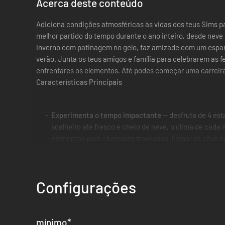
Acerca deste conteúdo
Adiciona condições atmosféricas às vidas dos teus Sims pa
melhor partido do tempo durante o ano inteiro, desde neve
inverno com patinagem no gelo, faz amizade com um espant
verão. Junta os teus amigos e família para celebrarem as 
enfrentares os elementos. Até podes começar uma carreira
Características Principais
Experimenta o tempo impactante
— desfruta de 4 es
soalheiro até fresco e cheio de neve, o clima de cada
elementos para chamares trovoadas, limpar os céus nu
Diverte-te com atividades sazonais
— atividades anu
faz anjinhos na neve ou faz truques incríveis no rin
Configurações
distintivos como escoteiro. Veste os Sims com novos 
as folhas ou põe os Sims crianças a fazerem trabalhos
Celebra os feriados
— decora a tua casa e reúne os S
mínimo
*