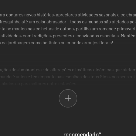
ra contares novas histórias, apreciares atividades sazonais e celebra
 fresquinha até um calor abrasador – todos os mundos são afetados pel
alho mágico nas colheitas de outono, partilha um romance primaveril
festividades, com tradições, presentes e convidados especiais. Manté
 na jardinagem como botânico ou criando arranjos florais!
tações deslumbrantes e de alterações climáticas dinâmicas que afetam
 mundo é único e tem impacto nas escolhas dos teus Sims, nos seus rel
blados ou para saltares entre estações.
ais proporcionam formas divertidas de apreciar as estações. Agasalha
gue de patinagem. Veste um impermeável para chapinhares durante um ch
fatos de banho para se refrescarem no borrifador ou para brincarem na
 manuais para as festividades.
ims para celebrarem as queridas tradições das festividades. Recebe 
recomendado
*