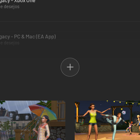
gacy - Xbox One
de desejos
gacy - PC & Mac (EA App)
de desejos