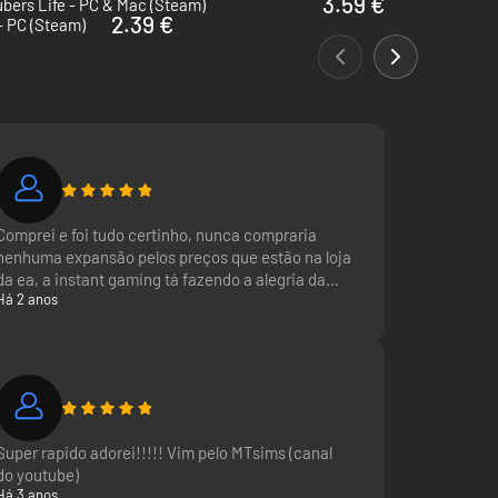
3.59 €
bers Life - PC & Mac (Steam)
2.39 €
 - PC (Steam)
Comprei e foi tudo certinho, nunca compraria
nenhuma expansão pelos preços que estão na loja
da ea, a instant gaming tá fazendo a alegria da
Há 2 anos
galera. Super recomendo! ?
Vim pelo Playluque!
Super rapido adorei!!!!! Vim pelo MTsims (canal
do youtube)
Há 3 anos