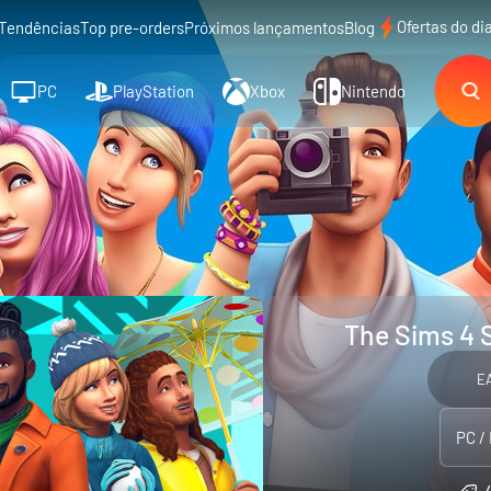
Ofertas do di
Tendências
Top pre-orders
Próximos lançamentos
Blog
PC
PlayStation
Xbox
Nintendo
The Sims 4 
E
PC /