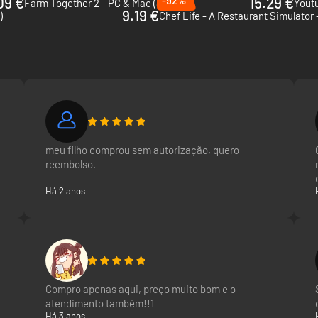
09 €
15.29 €
Farm Together 2 - PC & Mac (Steam)
Youtu
9.19 €
)
Chef Life - A Restaurant Simulator
meu filho comprou sem autorização, quero
reembolso.
Há 2 anos
Compro apenas aqui, preço muito bom e o
atendimento também!!1
Há 3 anos