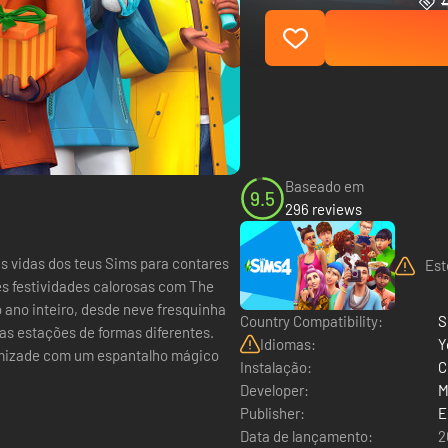
Baseado em
9.5
296 reviews
Est
res festividades calorosas com The
 ano inteiro, desde neve fresquinha
Country Compatibility:
S
as estações de formas diferentes.
Idiomas:
Y
 amizade com um espantalho mágico
Instalação:
C
Developer:
M
Publisher:
E
Data de lançamento:
2