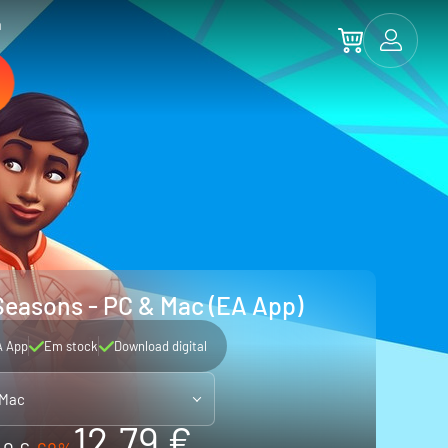
a
Seasons - PC & Mac (EA App)
A App
Em stock
Download digital
 Mac
12.79 €