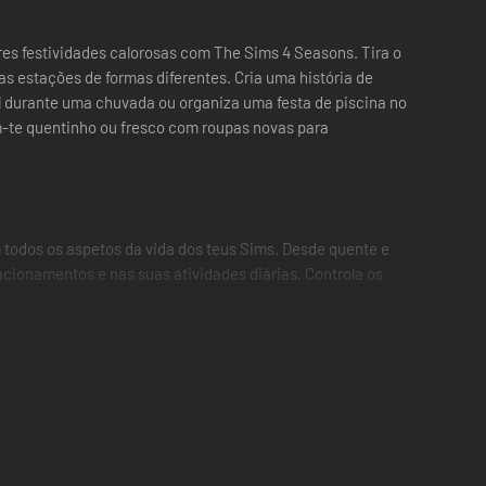
res festividades calorosas com The Sims 4 Seasons. Tira o
as estações de formas diferentes. Cria uma história de
 durante uma chuvada ou organiza uma festa de piscina no
m-te quentinho ou fresco com roupas novas para
 todos os aspetos da vida dos teus Sims. Desde quente e
acionamentos e nas suas atividades diárias. Controla os
-te para fazeres um boneco de neve com os teus amigos,
uvisco primaveril e explora o mundo lá fora para ganhares
 piscina das crianças. Apanha o mel no outono, brinca com
o ano novo com uma celebração, aprecia encontro romântico