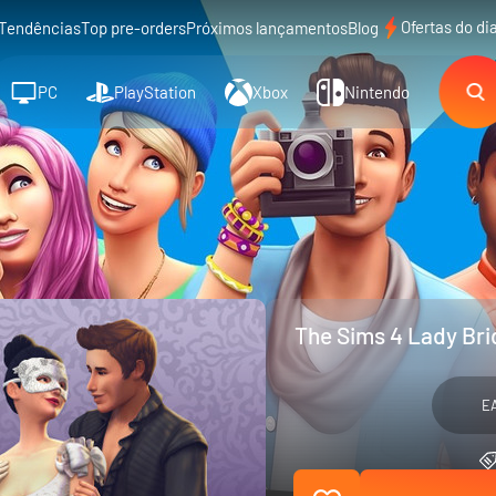
Ofertas do di
Tendências
Top pre-orders
Próximos lançamentos
Blog
PC
PlayStation
Xbox
Nintendo
The Sims 4 Lady Bri
E