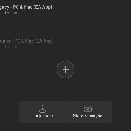
gacy - PC & Mac (EA App)
de desejos
aits - PC & Mac (EA App)
de desejos
Um jogador
Microtransações