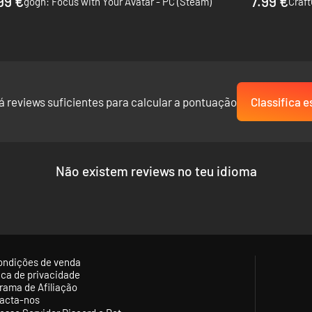
99 €
7.99 €
gogh: Focus with Your Avatar - PC (Steam)
á reviews suficientes para calcular a pontuação
Classifica e
Não existem reviews no teu idioma
ondições de venda
tica de privacidade
rama de Afiliação
acta-nos