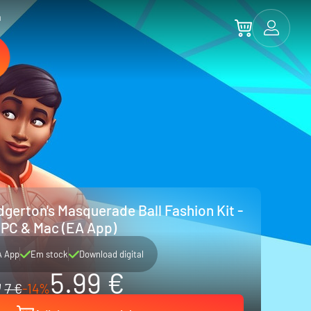
a
dgerton's Masquerade Ball Fashion Kit -
PC & Mac (EA App)
A App
Em stock
Download digital
5.99 €
7 €
-14%