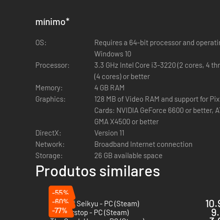
mínimo
*
OS:
Requires a 64-bit processor and operating system OS: 64
Windows 10
Processor:
3.3 GHz Intel Core i3-3220 (2 cores, 4 t
(4 cores) or better
Memory:
4 GB RAM
Graphics:
128 MB of Video RAM and support for Pix
Cards: NVIDIA GeForce 6600 or better, AT
GMA X4500 or better
DirectX:
Version 11
Network:
Broadband Internet connection
Storage:
26 GB available space
Produtos similares
-55%
-60%
10.
Tales of Seikyu - PC (Steam)
-77%
9.
Wanderstop - PC (Steam)