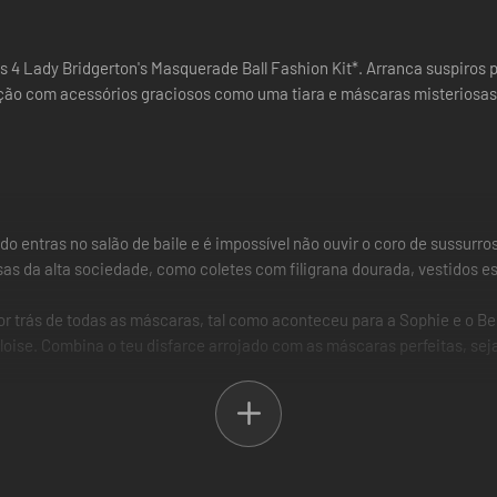
 4 Lady Bridgerton's Masquerade Ball Fashion Kit*. Arranca suspiros 
ção com acessórios graciosos como uma tiara e máscaras misteriosas.
o entras no salão de baile e é impossível não ouvir o coro de sussurr
as da alta sociedade, como coletes com filigrana dourada, vestidos es
r trás de todas as máscaras, tal como aconteceu para a Sophie e o Ben
oise. Combina o teu disfarce arrojado com as máscaras perfeitas, sej