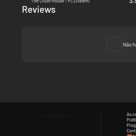
3.
The Crush House - PC (Steam)
Reviews
--
Não h
As c
Polí
Prog
Cont