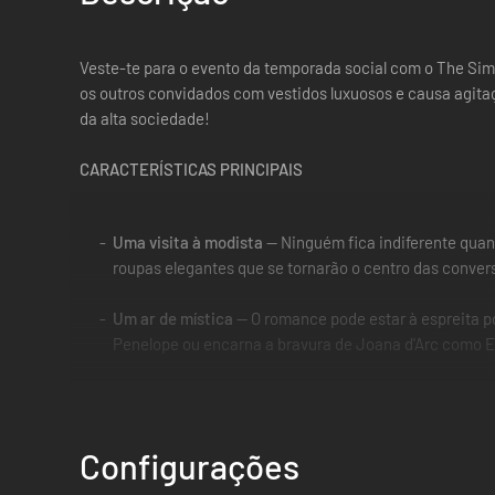
Veste-te para o evento da temporada social com o The Sims
os outros convidados com vestidos luxuosos e causa agita
da alta sociedade!
CARACTERÍSTICAS PRINCIPAIS
Uma visita à modista
— Ninguém fica indiferente quand
roupas elegantes que se tornarão o centro das convers
Um ar de mística
— O romance pode estar à espreita po
Penelope ou encarna a bravura de Joana d'Arc como El
Configurações