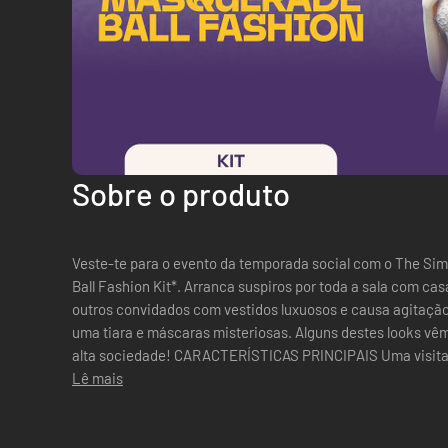
Sobre o produto
Veste-te para o evento da temporada social com o The Si
Ball Fashion Kit*. Arranca suspiros por toda a sala com ca
outros convidados com vestidos luxuosos e causa agitaçã
uma tiara e máscaras misteriosas. Alguns destes looks vêm
alta sociedade! CARACTERÍSTICAS PRINCIPAIS Uma visita à modista — Ninguém fica
indiferente quando entras no salão de ba...
Lê mais