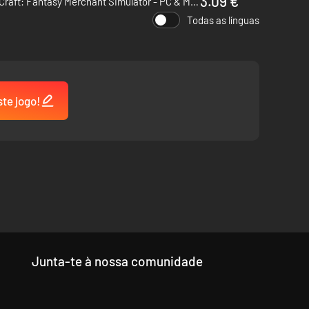
3.09 €
CraftCraft: Fantasy Merchant Simulator - PC & Mac (Steam)
Todas as línguas
ste jogo!
Junta-te à nossa comunidade