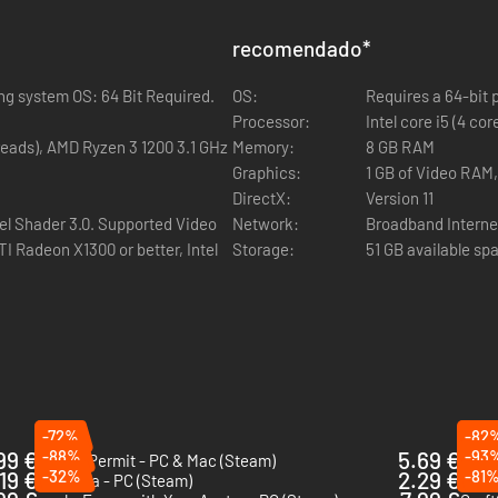
recomendado
*
 Bit Required.
OS:
Processor:
Intel core i5 (4 co
hreads), AMD Ryzen 3 1200 3.1 GHz
Memory:
8 GB RAM
Graphics:
1 GB of Video RAM
DirectX:
Version 11
el Shader 3.0. Supported Video
Network:
Broadband Interne
I Radeon X1300 or better, Intel
Storage:
51 GB available sp
-72%
-82
99 €
-88%
5.69 €
-93
Potion Permit - PC & Mac (Steam)
Youtu
19 €
-32%
2.29 €
-81
Spirittea - PC (Steam)
Minab