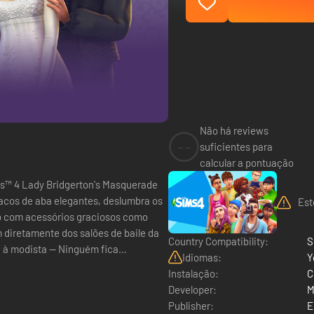
Não há reviews
--
suficientes para
calcular a pontuação
ms™ 4 Lady Bridgerton's Masquerade
sacos de aba elegantes, deslumbra os
Est
o com acessórios graciosos como
 diretamente dos salões de baile da
Country Compatibility:
S
Idiomas:
Y
Instalação:
C
Developer:
M
Publisher:
E