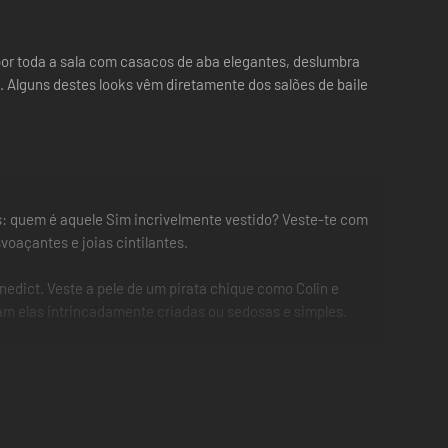
por toda a sala com casacos de aba elegantes, deslumbra
 Alguns destes looks vêm diretamente dos salões de baile
os: quem é aquele Sim incrivelmente vestido? Veste-te com
voaçantes e joias cintilantes.
edict. Veste a pele de um pirata chique como Colin e
am elas intrincadamente criadas ou sedosas e simples.