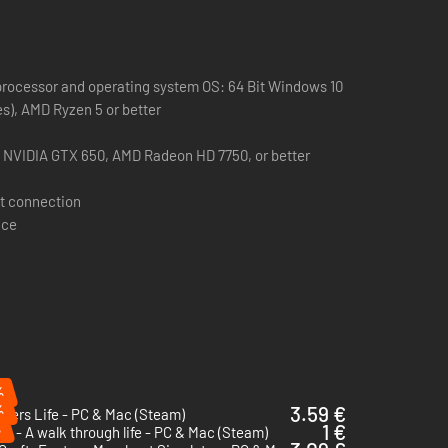
Requires a 64-bit processor and operating system OS: 64 Bit Windows 10
res), AMD Ryzen 5 or better
, NVIDIA GTX 650, AMD Radeon HD 7750, or better
t connection
ace
%
%
3.59 €
bers Life - PC & Mac (Steam)
%
1 €
o - A walk through life - PC & Mac (Steam)