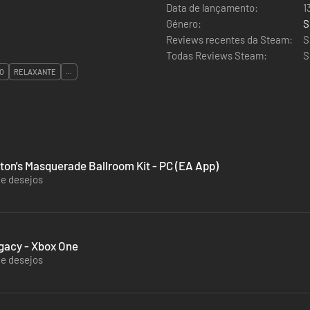
Data de lançamento:
1
Género:
S
Reviews recentes da Steam:
S
Todas Reviews Steam:
S
O
RELAXANTE
...
ton's Masquerade Ballroom Kit - PC (EA App)
de desejos
gacy - Xbox One
de desejos