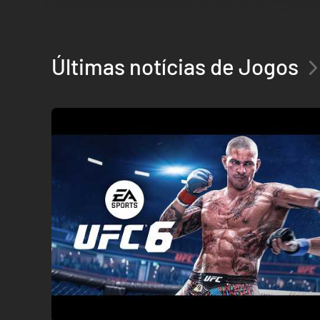
faz com que as tuas superestrelas favoritas da UFC se mo
do octógono, com física "ragdoll" baseada no motor Frostb
que envolve as habilidades de destaque de um atleta. Por
figuras da UFC ou esculpir o teu próprio caminho, desde os b
Últimas notícias de Jogos
Reserva* o EA SPORTS UFC 6 Ultimate Edition e recebe ace
A Ultimate Edition Inclui:
- Fighter Pass: UFC Legends (8 novos lutadores; acesso 
- Expansion Pass (o teu acesso a 2 expansões totalmente 
- VIP Pass (Skins de Lutador para Henry Cejudo (UFC 238),
VIP, 3 emojis VIP e reforços de progresso e recompensas e
Bónus de Reserva: Conjunto Iconic Moments (Skins de Lut
- Conjunto Rivalry (Skins de Lutador para Israel Adesanya 
Este jogo inclui compras opcionais no jogo de moeda virtual,
*Aplicam-se condições e restrições. Consulte https://ww
Apenas no Japão: Todos os UFC Points não gastos expiram 