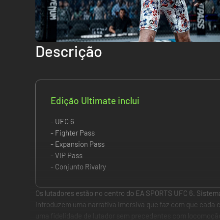
Descrição
Edição Ultimate inclui
- UFC 6
- Fighter Pass
- Expansion Pass
- VIP Pass
- Conjunto Rivalry
Os lutadores estão no centro do EA SPORTS UFC 6. Sistem
introduzem uma narrativa imersiva que faz com que cada 
uma fidelidade de lutador sem precedentes com locomoção