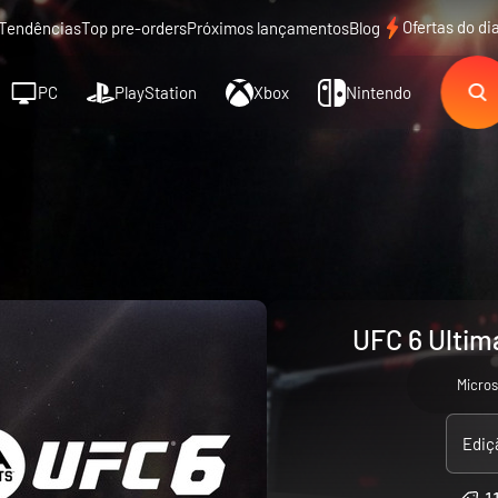
Ofertas do di
Tendências
Top pre-orders
Próximos lançamentos
Blog
PC
PlayStation
Xbox
Nintendo
UFC 6 Ultima
Micros
Ediç