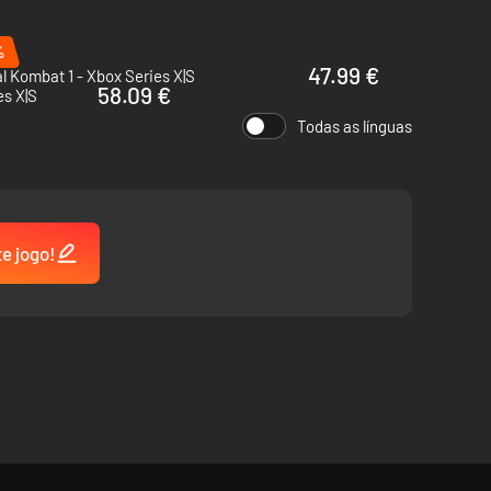
%
47.99 €
l Kombat 1 - Xbox Series X|S
58.09 €
s X|S
Todas as línguas
te jogo!