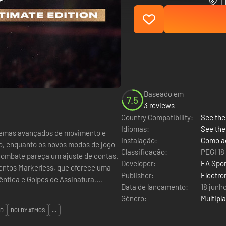
1
Baseado em
7.5
3 reviews
Country Compatibility:
See the 
Idiomas:
See the
stemas avançados de movimento e
Instalação:
Como ac
no, enquanto os novos modos de jogo
Classificação:
PEGI 18
combate pareça um ajuste de contas.
Developer:
EA Spor
entos Markerless, que oferece uma
Publisher:
Electro
ntica e Golpes de Assinatura,
Data de lançamento:
18 junh
Género:
Multipl
ND
DOLBY ATMOS
...