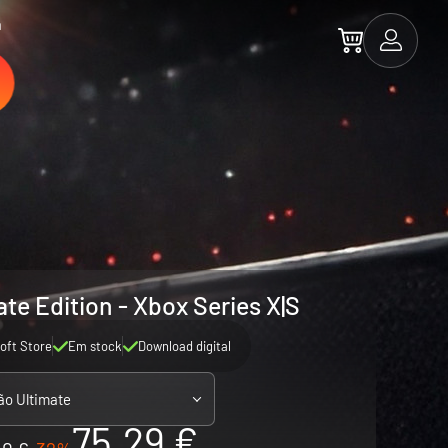
a
te Edition - Xbox Series X|S
oft Store
Em stock
Download digital
ão Ultimate
75.29 €