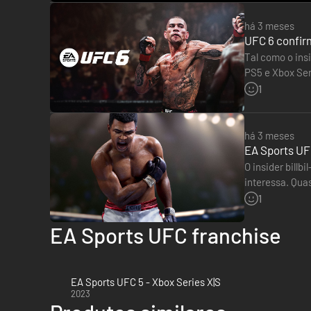
há 3 meses
UFC 6 confir
Tal como o insi
PS5 e Xbox Ser
numa Ultimate
1
há 3 meses
EA Sports UFC
O insider bill
interessa. Qua
Assim, a ofici
1
EA Sports UFC franchise
EA Sports UFC 5 - Xbox Series X|S
2023