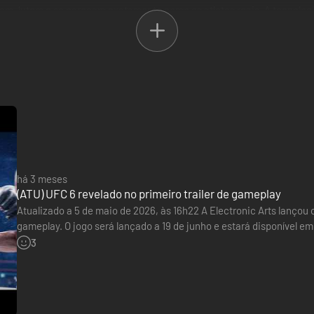
vam, lutem e se pareçam exatamente como os atletas reais. A tecnolog
ite e reações aos golpes mais devastadores. E quando realmente começ
 fim, modos de jogo totalmente novos como Hall of Legends e The Lega
alneários mal iluminados até às luzes brilhantes da ribalta. Prepara-te
sso antecipado de 7 dias e o Conjunto Iconic Moments.
instantâneo a Randy Couture e Ken Shamrock, ambos em estreia absolu
recheadas de conteúdo, que incluem novos modos e muito mais. Disponí
 Joanna Jedrzejczyk (UFC 248), Jiri Prochazka (UFC 295), Khalil Rount
há 3 meses
m todo o jogo)
(ATU) UFC 6 revelado no primeiro trailer de gameplay
ador para The Korean Zombies, M. Tate e L. Edwards)
Atualizado a 5 de maio de 2026, às 16h22 A Electronic Arts lançou 
(UFC 281) e Paulo Costa (UFC 241) + 500 UFC Points)
gameplay. O jogo será lançado a 19 de junho e estará disponível em
da Ultimate Edition. Artigo original Confirmado para lançamento…
3
 que pode ser utilizada para adquirir itens virtuais no jogo.
w.ea.com/games/ufc/ufc-6/game-disclaimers para obter mais detalhes
e são removidos do teu saldo 180 dias após a data da compra.