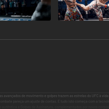
as avançados de movimento e golpes trazem as estrelas do UFC à vida
combate pareça um ajuste de contas. E tudo isto começa com a tecnol
 autêntica e Golpes de Assinatura, complementados por novos corpos 