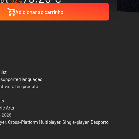
10 €
-32%
Adicionar ao carrinho
list
 supported languages
tivar o teu produto
ts
nic Arts
o 2026
ayer
,
Cross-Platform Multiplayer
,
Single-player
,
Desporto