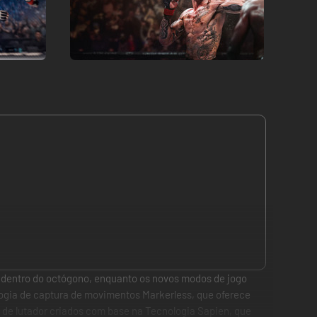
 dentro do octógono, enquanto os novos modos de jogo
ogia de captura de movimentos Markerless, que oferece
de lutador criados com base na Tecnologia Sapien, que