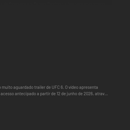
ia de Contacto em Tempo Real traz o impacto para dentro
as a dar dano aos teus adversários, entra no Flow State,
cy permitem-te experimentar as histórias das grandes
 e luta.
ta no EA SPORTS UFC + 6 drops de lutadores a caminho)
veis no inverno de 2026 e no verão de 2027)
ree (UFC 307) e Jon Jones (UFC 182), 6 Itens Cosméticos
o muito aguardado trailer de UFC 6. O vídeo apresenta
 acesso antecipado a partir de 12 de junho de 2026, através
.