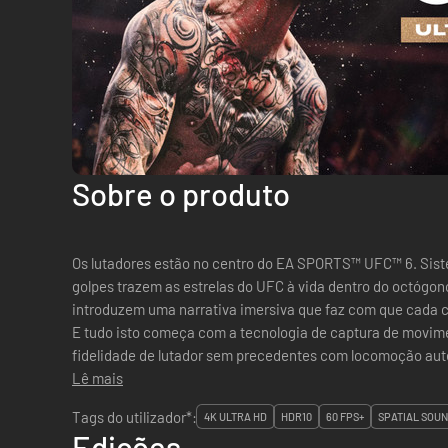
Sobre o produto
Os lutadores estão no centro do EA SPORTS™ UFC™ 6. Si
golpes trazem as estrelas do UFC à vida dentro do octógo
introduzem uma narrativa imersiva que faz com que cada 
E tudo isto começa com a tecnologia de captura de movim
fidelidade de lutador sem precedentes com locomoção autê
complementados por novos corpos de lutador c...
Lê mais
Tags do utilizador*:
4K ULTRA HD
HDR10
60 FPS+
SPATIAL SOU
Edições