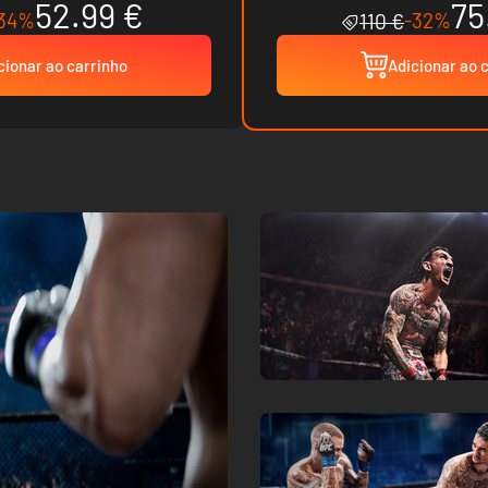
52.99 €
75
34%
-32%
110 €
cionar ao carrinho
Adicionar ao 