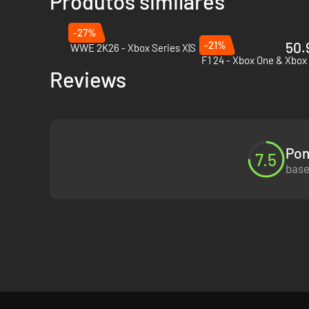
Produtos similares
-27%
-21%
50.
WWE 2K26 - Xbox Series X|S
F1 24 - Xbox One & Xbox 
Reviews
Pon
7.5
base