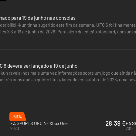
mado para 19 de junho nas consolas
der billbil-kun tinha sugerido este fim de semana, UFC 6 foi finalment
ies X|S a 19 de junho de 2026. Para além da edição standard, com um p
 Edition…
 6 deverá ser lançado a 19 de junho
bil-kun revela-nos mais uma vez informações sobre um jogo que ainda nã
se três anos após o quinto título, lançado em outubro de 2023, uma no
alização de…
-53%
28.39 €
EA SPORTS UFC 4 - Xbox One
EA S
2020
2018