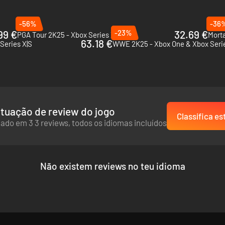
-56%
-36
99 €
-23%
32.69 €
PGA Tour 2K25 - Xbox Series X|S
Morta
63.18 €
Series X|S
WWE 2K25 - Xbox One & Xbox Serie
tuação de review do jogo
Classifica es
ado em 3 3 reviews, todos os idiomas incluídos
Não existem reviews no teu idioma