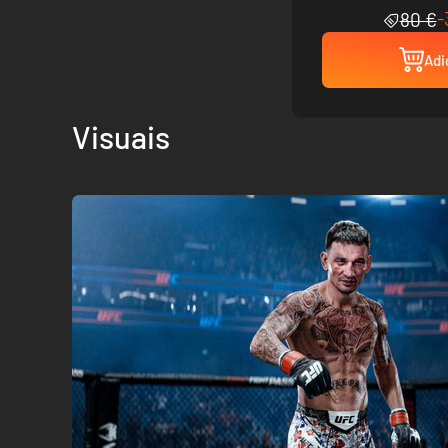
-
80 €
Adi
Visuais