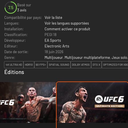
Basé sur
7.5
3 avis
Compatibilité par pays:
Voir la liste
Langues:
Voir les langues supportées
Installation:
Comment activer ce produit
Classification:
PEGI 18
Développeur:
EA Sports
Editeur:
Electronic Arts
Date de sortie:
18 juin 2026
Genre:
Multijoueur
,
Multijoueur multiplateforme
,
Jeux solo
4K ULTRA HD
HDR10
60 FPS+
SPATIAL SOUND
DOLBY ATMOS
DTS:X
OPTIMIZED FOR XBO
Éditions