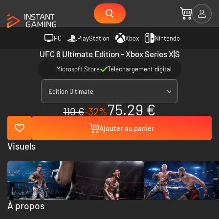
PC
PlayStation
Xbox
Nintendo
UFC 6 Ultimate Edition - Xbox Series X|S
Microsoft Store
Téléchargement digital
Edition Ultimate
75.29 €
110 €
-32%
Ajouter au panier
Visuels
À propos