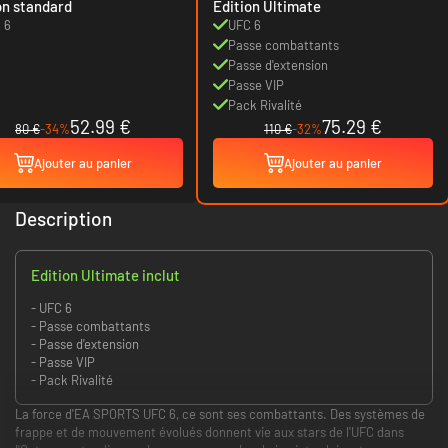
on standard
Edition Ultimate
 6
UFC 6
Passe combattants
Passe d'extension
Passe VIP
Pack Rivalité
52.99 €
75.29 €
80 €
-34%
110 €
-32%
Ajouter au panier
Ajouter au panier
Description
Edition Ultimate inclut
- UFC 6
- Passe combattants
- Passe d'extension
- Passe VIP
- Pack Rivalité
La force d'EA SPORTS UFC 6, ce sont ses combattants. Des systèmes de
frappe et de mouvement évolués donnent vie aux stars de l'UFC dans