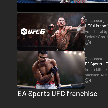
*Er gelden voorwaarden en beperkingen. Zie https://www
Alleen in Japan: Alle niet-bestede UFC Points vervallen e
3 maanden gel
UFC 6 is conf
As hinted at by
Series X|S on J
priced…
1
3 maanden gel
EA Sports UFC
Insider billbi
attention. Almo
announcement
1
EA Sports UFC franchise