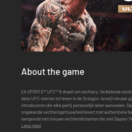
About the game
EA SPORTS™ UFC™ 6 draait om vechters. Verbeterde stoo
deze UFC‑sterren tot leven in de Octagon, terwijl nieuw
introduceren die elke partij persoonlijk laten aanvoelen. D
ongekende vechtersgetrouwheid levert met authentieke be
aangevuld met nieuwe vechterslichamen die met Sapien T
zorgen dat je favoriete UFC‑supersterren er real...
Lees meer