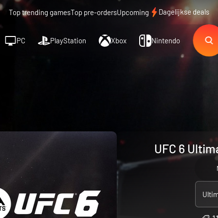
Dagelijkse deals
Top trending games
Top pre-orders
Upcoming
PC
PlayStation
Xbox
Nintendo
UFC 6 Ultima
Ultim