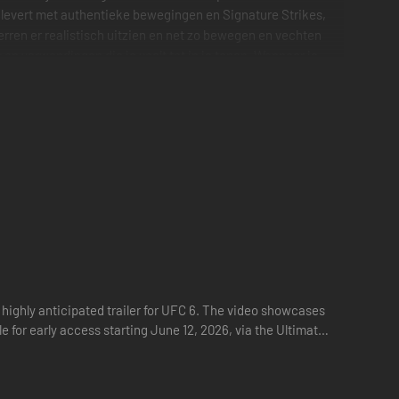
 levert met authentieke bewegingen en Signature Strikes,
ren er realistisch uitzien en net zo bewegen en vechten
op verwondingen die je voelt tot in je tenen. Wanneer je
naar voren komen. Tot slot kun je via gloednieuwe game
kamertjes tot aan de schijnwerpers. Zet je schrap en voer
TS UFC-debuut maken + 6 vechters die later worden
en de zomer van 2027)
(UFC 307) en Jon Jones (UFC 182), 6 VIP Cosmetic Items, 3
 highly anticipated trailer for UFC 6. The video showcases
e for early access starting June 12, 2026, via the Ultimate