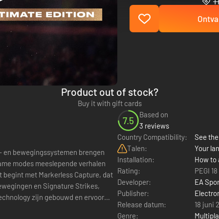
1
Ontva
Product out of stock?
Buy it with gift cards
Based on
7.5
3 reviews
Country Compatibility:
See the 
Talen:
Your lan
t- en bewegingssystemen brengen
Installation:
How to 
e game modes meeslepende verhalen
Rating:
PEGI 18
at begint met Markerless Capture, dat
Developer:
EA Spor
wegingen en Signature Strikes,
Publisher:
Electro
echnology zijn gebouwd en ervoor
Release datum:
18 juni 
Genre:
Multipl