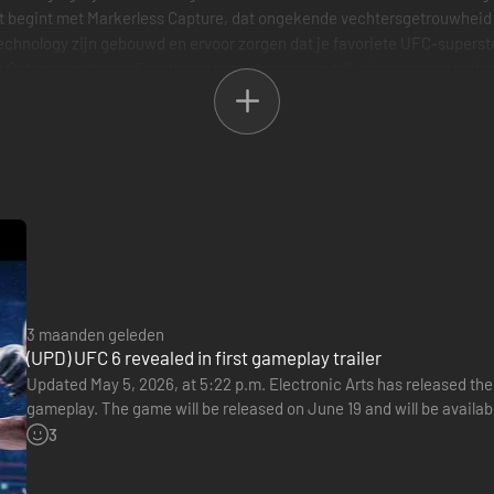
 Dat begint met Markerless Capture, dat ongekende vechtersgetrouwheid
hnology zijn gebouwd en ervoor zorgen dat je favoriete UFC‑superster
e Octagon met door Frostbite aangestuurde ragdoll-physics en reacties 
waarin de opvallende kwaliteiten van een atleet in vernietigende stijl 
 UFC‑grootheden beleven of je eigen pad uitstippelen, vanaf de achter
agen eerder toegang en de Iconic Moments Bundle.
toegang tot Randy Couture en Ken Shamrock, die allebei hun EA SPOR
met nieuwe modes en nog veel meer; verkrijgbaar in de winter van 2026 
3 maanden geleden
nna Jędrzejczyk (UFC 248), Jiří Procházka (UFC 295), Khalil Rountree 
(UPD) UFC 6 revealed in first gameplay trailer
n het hele spel)
Updated May 5, 2026, at 5:22 p.m. Electronic Arts has released the
mbie, Miesha Tate en Leon Edwards Fighter Skins)
gameplay. The game will be released on June 19 and will be availabl
 (UFC 241) Fighter Skins + 500 UFC-punten)
Edition. Original article Confirmed for release…
3
luta waarmee je virtuele in-game items kunt kopen.