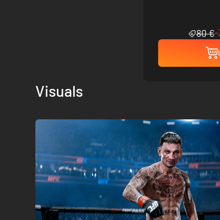
-
80 €
Visuals