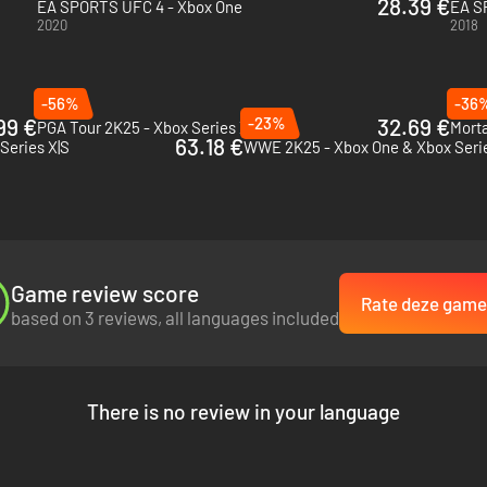
28.39 €
EA SPORTS UFC 4 - Xbox One
EA S
2020
2018
-56%
-36
99 €
-23%
32.69 €
PGA Tour 2K25 - Xbox Series X|S
Morta
63.18 €
Series X|S
WWE 2K25 - Xbox One & Xbox Serie
Game review score
Rate deze game
based on 3 reviews, all languages included
There is no review in your language