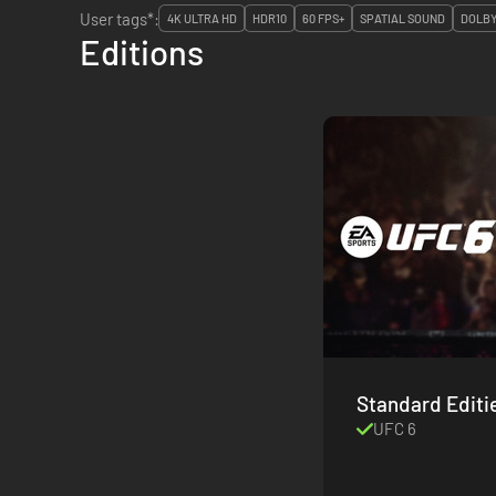
User tags*:
4K ULTRA HD
HDR10
60 FPS+
SPATIAL SOUND
DOLBY
Editions
Standard Editi
UFC 6