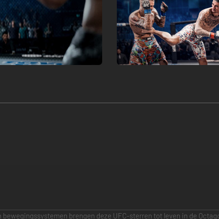
n bewegingssystemen brengen deze UFC‑sterren tot leven in de Octa