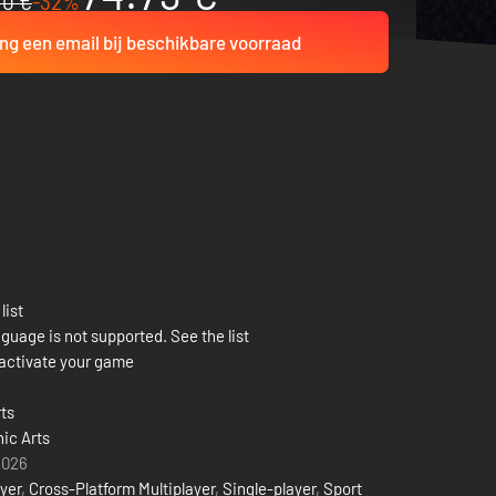
10 €
-32%
ng een email bij beschikbare voorraad
list
guage is not supported. See the list
activate your game
ts
nic Arts
2026
ayer
,
Cross-Platform Multiplayer
,
Single-player
,
Sport