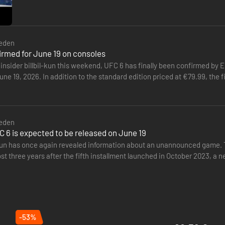
.ea.com/games/ufc/ufc-6/game-disclaimers voor meer informatie.
n worden 180 dagen na aankoopdatum van je saldo afgetrokken.
eden
irmed for June 19 on consoles
 insider billbil-kun this weekend, UFC 6 has finally been confirmed by 
une 19, 2026. In addition to the standard edition priced at €79.99, the f
eden
 6 is expected to be released on June 19
l-kun has once again revealed information about an unannounced game. T
st three years after the fifth installment launched in October 2023, a n
 of UFC 6…
-53%