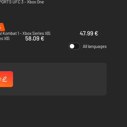
PORTS UFC 3 - Xbox One
%
47.99 €
l Kombat 1 - Xbox Series X|S
58.09 €
s X|S
All languages
!