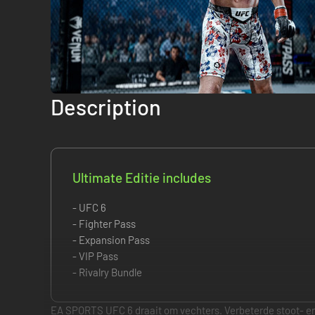
Description
Ultimate Editie includes
- UFC 6
- Fighter Pass
- Expansion Pass
- VIP Pass
- Rivalry Bundle
EA SPORTS UFC 6 draait om vechters. Verbeterde stoot- e