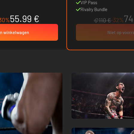
VIP Pass
Rivalry Bundle
55.99 €
74
30%
-32%
110 €
In winkelwagen
Niet op voor