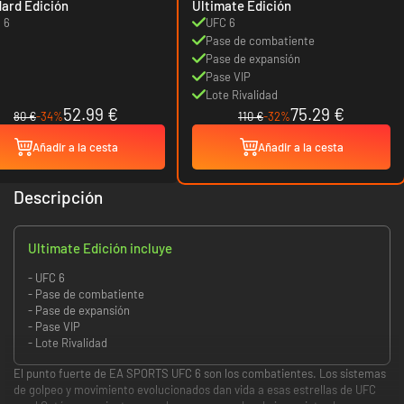
ard Edición
Ultimate Edición
 6
UFC 6
Pase de combatiente
Pase de expansión
Pase VIP
Lote Rivalidad
52.99 €
75.29 €
80 €
-34%
110 €
-32%
Añadir a la cesta
Añadir a la cesta
Descripción
Ultimate Edición incluye
- UFC 6
- Pase de combatiente
- Pase de expansión
- Pase VIP
- Lote Rivalidad
El punto fuerte de EA SPORTS UFC 6 son los combatientes. Los sistemas
de golpeo y movimiento evolucionados dan vida a esas estrellas de UFC