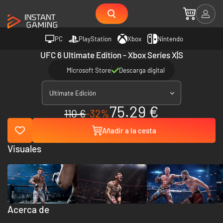
PC
PlayStation
Xbox
Nintendo
UFC 6 Ultimate Edition - Xbox Series X|S
Microsoft Store
Descarga digital
Ultimate Edición
75.29 €
110 €
-32%
Añadir a la cesta
Visuales
Acerca de