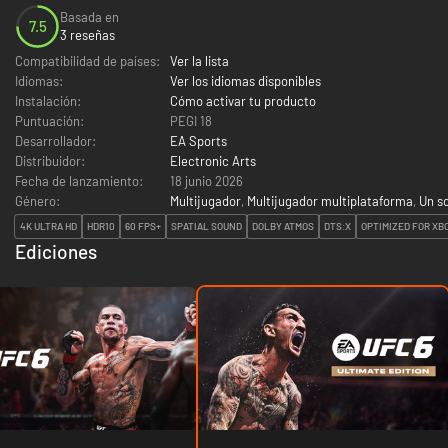
Basada en
7.5
3 reseñas
Compatibilidad de países:
Ver la lista
Idiomas:
Ver los idiomas disponibles
Instalación:
Cómo activar tu producto
Puntuación:
PEGI 18
Desarrollador:
EA Sports
Distribuidor:
Electronic Arts
Fecha de lanzamiento:
18 junio 2026
Género:
Multijugador
,
Multijugador multiplataforma
,
Un so
4K ULTRA HD
HDR10
60 FPS+
SPATIAL SOUND
DOLBY ATMOS
DTS:X
OPTIMIZED FOR XBO
Ediciones