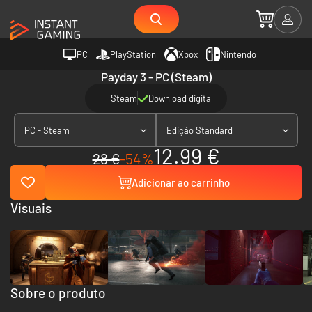
PC
PlayStation
Xbox
Nintendo
Payday 3 - PC (Steam)
Steam
Download digital
PC - Steam
Edição Standard
12.99 €
28 €
-54%
Adicionar ao carrinho
Visuais
Sobre o produto