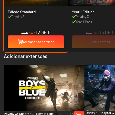
Edição Standard
Year 1 Edition
Payday 3
Payday 3
Year 1 Pass
12.99 €
15.09 €
28 €
-54%
57 €
-74%
Adicionar ao carrinho
Fora de stock
Adicionar extensões
Payday 3: Chapter 4 
9 €
Payday 3: Chapter 2 - Boys in Blue - PC