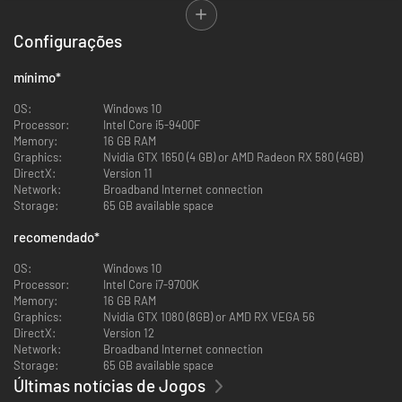
Configurações
mínimo
*
OS:
Windows 10
Processor:
Intel Core i5-9400F
Memory:
16 GB RAM
Graphics:
Nvidia GTX 1650 (4 GB) or AMD Radeon RX 580 (4GB)
DirectX:
Version 11
Network:
Broadband Internet connection
Storage:
65 GB available space
recomendado
*
OS:
Windows 10
Processor:
Intel Core i7-9700K
Memory:
16 GB RAM
Sobre o Jogo
Graphics:
Nvidia GTX 1080 (8GB) or AMD RX VEGA 56
DirectX:
Version 12
Desta vez, a ação decorre principalmente em Nova Iorque e o jogo é
Network:
Broadband Internet connection
atualizado para a década de 2020, com métodos de vigilância modernos e
Storage:
65 GB available space
criptomoeda para oferecer uma experiência autêntica. Os jogadores têm
Últimas notícias de Jogos
de trabalhar em conjunto para cumprir vários objectivos, como roubar