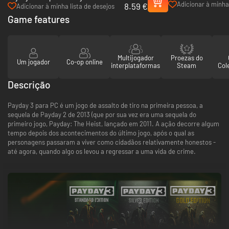
Greed - PC (Steam)
Adicionar à minha 
8.59 €
(Steam)
Adicionar à minha lista de desejos
desejos
Game features
Multijogador
Proezas do
Um jogador
Co-op online
interplataformas
Steam
Col
Descrição
Payday 3 para PC é um jogo de assalto de tiro na primeira pessoa, a
sequela de Payday 2 de 2013 (que por sua vez era uma sequela do
primeiro jogo, Payday: The Heist, lançado em 2011. A ação decorre algum
tempo depois dos acontecimentos do último jogo, após o qual as
personagens passaram a viver como cidadãos relativamente honestos -
até agora, quando algo os levou a regressar a uma vida de crime.