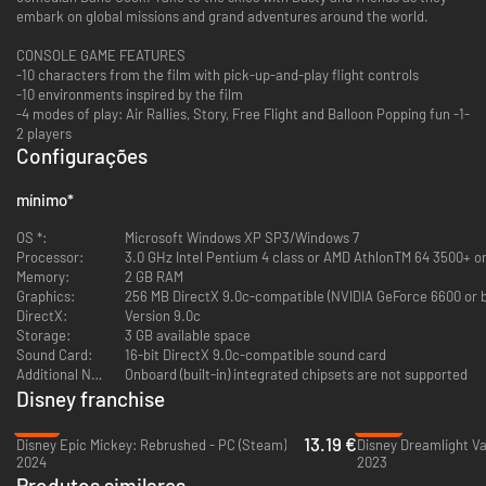
embark on global missions and grand adventures around the world.
CONSOLE GAME FEATURES
-10 characters from the film with pick-up-and-play flight controls
-10 environments inspired by the film
-4 modes of play: Air Rallies, Story, Free Flight and Balloon Popping fun -1-
2 players
Configurações
mínimo
*
OS *:
Microsoft Windows XP SP3/Windows 7
Processor:
3.0 GHz Intel Pentium 4 class or AMD AthlonTM 64 3500+ o
Memory:
2 GB RAM
Graphics:
256 MB DirectX 9.0c-compatible (NVIDIA GeForce 6600 or b
DirectX:
Version 9.0c
Storage:
3 GB available space
Sound Card:
16-bit DirectX 9.0c-compatible sound card
Additional Notes:
Onboard (built-in) integrated chipsets are not supported
Disney franchise
-78%
-60%
13.19 €
Disney Epic Mickey: Rebrushed - PC (Steam)
Disney Dreamlight Va
2024
2023
Produtos similares