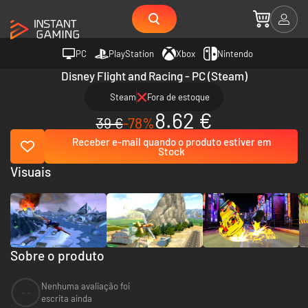
PC
PlayStation
Xbox
Nintendo
Disney Flight and Racing - PC (Steam)
Steam
Fora de estoque
8.62 €
39 €
-78%
Receber e-mail quando o produto estiver em
Stock
Visuais
Sobre o produto
Nenhuma avaliação foi
--
escrita ainda