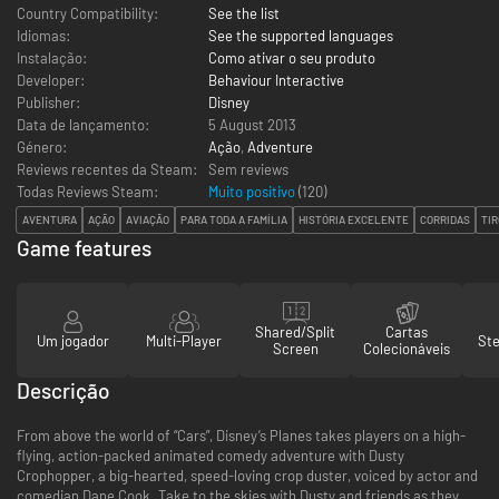
Country Compatibility:
See the list
Idiomas:
See the supported languages
Instalação:
Como ativar o seu produto
Developer:
Behaviour Interactive
Publisher:
Disney
Data de lançamento:
5 August 2013
Género:
Ação
,
Adventure
Reviews recentes da Steam:
Sem reviews
Todas Reviews Steam:
Muito positivo
(
120
)
AVENTURA
AÇÃO
AVIAÇÃO
PARA TODA A FAMÍLIA
HISTÓRIA EXCELENTE
CORRIDAS
TIR
Game features
Shared/Split
Cartas
Um jogador
Multi-Player
St
Screen
Colecionáveis
Descrição
From above the world of “Cars”, Disney’s Planes takes players on a high-
flying, action-packed animated comedy adventure with Dusty
Crophopper, a big-hearted, speed-loving crop duster, voiced by actor and
comedian Dane Cook. Take to the skies with Dusty and friends as they