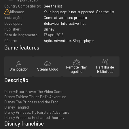
Country Compatibility:
See the list
Idiomas:
Your language is not supported. See the list
Instalação:
Como ativar o seu produto
Developer:
Behaviour Interactive Inc.
Publisher:
Disney
Data de lançamento:
17 April 2018
Género:
Ação
,
Adventure
,
Single-player
Game features
Remote Play
Partilha de
Um jogador
Steam Cloud
Together
Biblioteca
Descrição
Disney•Pixar Brave: The Video Game
Disney Fairies: Tinker Bell's Adventure
Disney The Princess and the Frog
Disney Tangled
Disney Princess: My Fairytale Adventure
Disney Princess: Enchanted Journey
Disney franchise