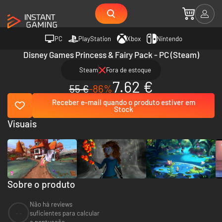
PC
PlayStation
Xbox
Nintendo
Disney Games Princess & Fairy Pack - PC (Steam)
Steam
Fora de estoque
7.62 €
55 €
-86%
Receber e-mail quando o produto estiver em
Stock
Visuais
Sobre o produto
Não há reviews
--
suficientes para calcular
a pontuação