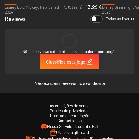
-78%
-60%
13.29 €
Disney Epic Mickey: Rebrushed - PC (Steam)
Disney Dreamlight Va
2024
2023
Reviews
Todas as línguas
--
Não há reviews suficientes para calcular a pontuação
Classifica este jogo!
Não existem reviews no seu idioma
As condições de venda
Política de privacidade
Programa de Afiliação
Contacta-nos
Nosso Servidor Discord e Bot
Use o seu gift card
Notícias sobre videojogos, para PC e consolas