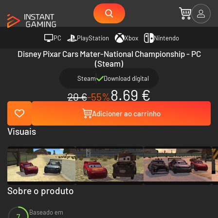
PC
PlayStation
Xbox
Nintendo
Disney Pixar Cars Mater-National Championship - PC
(Steam)
Steam
Download digital
8.69 €
20 €
-55%
Adicioner ao carrinho
Visuais
Sobre o produto
Baseado em
7