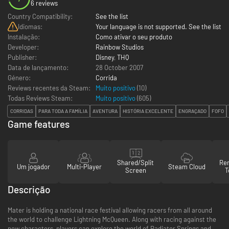
6 reviews
Country Compatibility:
See the list
Idiomas:
Your language is not supported. See the list
Instalação:
Como ativar o seu produto
Developer:
Rainbow Studios
Publisher:
Disney
,
THQ
Data de lançamento:
28 October 2007
Género:
Corrida
Reviews recentes da Steam:
Muito positivo
(10)
Todas Reviews Steam:
Muito positivo
(
605
)
CORRIDAS
PARA TODA A FAMÍLIA
AVENTURA
HISTÓRIA EXCELENTE
ENGRAÇADO
FOFO
Game features
Shared/Split
Re
Um jogador
Multi-Player
Steam Cloud
Screen
T
Descrição
Mater is holding a national race festival allowing racers from all around
the world to challenge Lightning McQueen. Along with racing against the
new characters, players can explore the world of Radiator Springs and