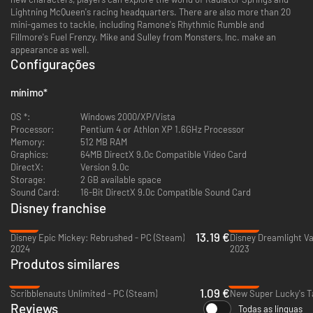
Lightning McQueen's racing headquarters. There are also more than 20
mini-games to tackle, including Ramone's Rhythmic Rumble and
Fillmore's Fuel Frenzy. Mike and Sulley from Monsters, Inc. make an
appearance as well.
Configurações
mínimo
*
OS *:
Windows 2000/XP/Vista
Processor:
Pentium 4 or Athlon XP 1.6GHz Processor
Memory:
512 MB RAM
Graphics:
64MB DirectX 9.0c Compatible Video Card
DirectX:
Version 9.0c
Storage:
2 GB available space
Sound Card:
16-Bit DirectX 9.0c Compatible Sound Card
Disney franchise
-78%
-60%
13.19 €
Disney Epic Mickey: Rebrushed - PC (Steam)
Disney Dreamlight Va
2024
2023
Produtos similares
-95%
-88%
1.09 €
Scribblenauts Unlimited - PC (Steam)
New Super Lucky's Ta
Reviews
Todas as línguas