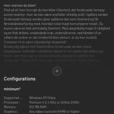
Hvor ond kan du blive?
Find ud af, hvor korrupt du kan blive i Overlord, det forskruede fantasy-
action-eventyr, hvor du kan være ond (eller virkelig ond). I spillets seriøst
forskruede fantasy-verden giver spillerne den som Overlord og får
førstehåndserfaring med, hvordan total magt korrumperer totalt. Du
kunne være en helt almindelig Overlord. Med ubegribelig magt til rådighed
og en flok drilske, ondsindede kræ, undersåtterne, ved hånden til at
udføre din ordrer er det imidlertid ikke sikkert, at du kan modstå
fristelsen til at være vidunderligt despotisk!
Bevæg dig dybere ind i Overlord'ens forskruede verden, mens
singleplayer-indholdet i udvidelsen åbner for en række djævelske nye
baner, som hver især er en overnaturlig afgrund for spillets fem
kongeriger: Mellow Hills, Evernight, Heaven's Peak, Golden Halls og
Ruborian Desert. Adgangen til hver afgrund foregår via en portal, som
åbnes, når et kongerige er erobret med succes, og den foregående
hersker er forvist til et personligt helvede i afgrunden. Det er dog ikke
Configurations
bare de faldne helte, der er blevet slæbt ned i afgrunden: Overlord'ens
nytilkomne loyale bønder er også blevet taget med ned i helvede.
Med hver enkelt afgrunds udøde væsener på spring til at true Overlord'ens
minimum
*
hersken over jorden er der kun én vej frem: saml din hær af undersåtter,
stig ned i hver afgrund, og iværksæt en ny tyrannibølge for at få trællene
Supported OS:
Windows XP/Vista
tilbage til deres hjemlande, besejre de faldne helte én gang for alle og
Processor:
Pentium 4 2.4 GHz or Athlon 2400+
erobre tronen i hvert kongeriges underverden.
Memory:
512 MB RAM
INDEHOLDER OVERLORD CHALLENGE-PAKKEN:
Graphics:
Any video card with 64MB or higher