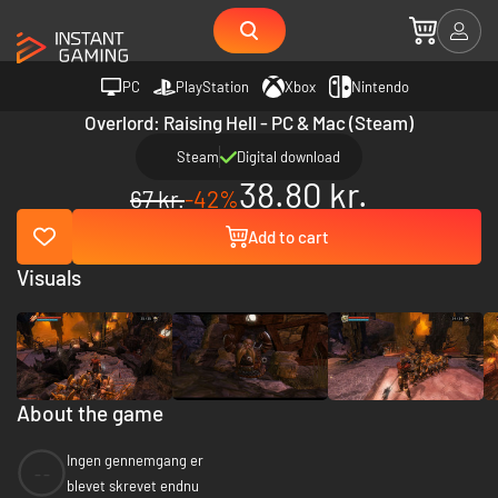
PC
PlayStation
Xbox
Nintendo
Overlord: Raising Hell - PC & Mac (Steam)
Steam
Digital download
38.80 kr.
67 kr.
-42%
Add to cart
Visuals
About the game
Ingen gennemgang er
--
blevet skrevet endnu