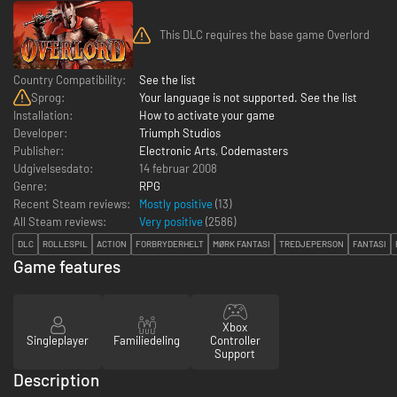
This DLC requires the base game Overlord
Country Compatibility:
See the list
Sprog:
Your language is not supported. See the list
Installation:
How to activate your game
Developer:
Triumph Studios
Publisher:
Electronic Arts
,
Codemasters
Udgivelsesdato:
14 februar 2008
Genre:
RPG
Recent Steam reviews:
Mostly positive
(13)
All Steam reviews:
Very positive
(
2586
)
DLC
ROLLESPIL
ACTION
FORBRYDERHELT
MØRK FANTASI
TREDJEPERSON
FANTASI
Game features
Xbox
Singleplayer
Familiedeling
Controller
Support
Description