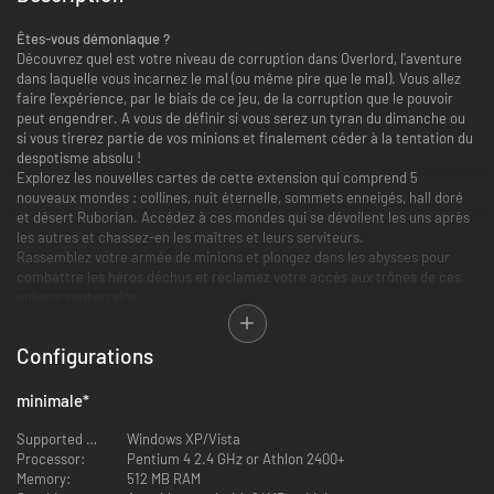
Êtes-vous démoniaque ?
Découvrez quel est votre niveau de corruption dans Overlord, l'aventure
dans laquelle vous incarnez le mal (ou même pire que le mal). Vous allez
faire l'expérience, par le biais de ce jeu, de la corruption que le pouvoir
peut engendrer. A vous de définir si vous serez un tyran du dimanche ou
si vous tirerez partie de vos minions et finalement céder à la tentation du
despotisme absolu !
Explorez les nouvelles cartes de cette extension qui comprend 5
nouveaux mondes : collines, nuit éternelle, sommets enneigés, hall doré
et désert Ruborian. Accédez à ces mondes qui se dévoilent les uns après
les autres et chassez-en les maîtres et leurs serviteurs.
Rassemblez votre armée de minions et plongez dans les abysses pour
combattre les héros déchus et réclamez votre accès aux trônes de ces
univers souterrains.
Inclus : L'OVERLORD CHALLENGE PACK:
Réservé aux meilleurs tyrans ! Des heures de pillage jusqu'à 7 joueurs en
Configurations
ligne y compris la carte ‘Capture of maiden’ et ‘Protect Your Power’, ou les
joueurs doivent défendre le donjon de l'Overlord contre les vagues
d'assaut ennemies.
minimale
*
Pensez machiavélique, répandez le mal, contrôlez tout !
Place à
Supported OS:
Windows XP/Vista
l'action et devenez le puissant seigneur des ténèbres, chef d'une
Processor:
Pentium 4 2.4 GHz or Athlon 2400+
armée de minions à la conquête du monde.
Memory:
512 MB RAM