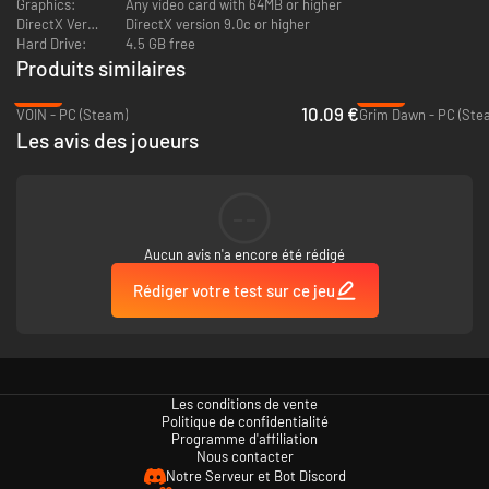
Contrôlez une horde de minions
Taillables et corvéables a merci, ils
Graphics:
Any video card with 64MB or higher
tueront, détruiront, et commettront les pires méfaits sur un simple
DirectX Version:
DirectX version 9.0c or higher
claquement de doigt.
Hard Drive:
4.5 GB free
Devenez l'OVERLORD
Voulez-vous le pouvoir, l'or, le respect et
Produits similaires
inspirer la crainte ? Faites vous respecter par tous les moyens
-48%
-50%
nécessaires.
10.09 €
VOIN - PC (Steam)
Grim Dawn - PC (Ste
Partez à la conquête d'un monde merveilleux
Les sept héros déchus,
Les avis des joueurs
les nains et les licornes vont apprendre à leurs dépends de quel bois
vous vous chauffez.
--
Aucun avis n'a encore été rédigé
Rédiger votre test sur ce jeu
Les conditions de vente
Politique de confidentialité
Programme d'affiliation
Nous contacter
Notre Serveur et Bot Discord