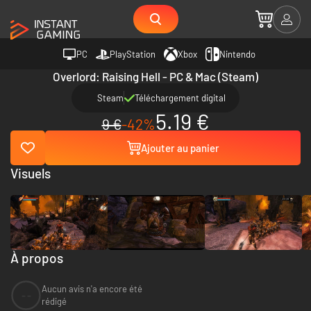
PC
PlayStation
Xbox
Nintendo
Overlord: Raising Hell - PC & Mac (Steam)
Steam
Téléchargement digital
5.19 €
9 €
-42%
Ajouter au panier
Visuels
À propos
Aucun avis n'a encore été
--
rédigé