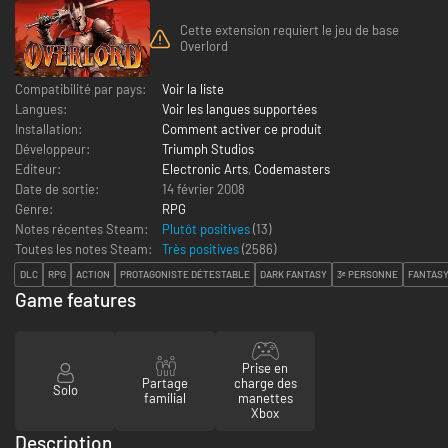
Cette extension requiert le jeu de base
Overlord
Compatibilité par pays:
Voir la liste
Langues:
Voir les langues supportées
Installation:
Comment activer ce produit
Développeur:
Triumph Studios
Editeur:
Electronic Arts
,
Codemasters
Date de sortie:
14 février 2008
Genre:
RPG
Notes récentes Steam:
Plutôt positives
(13)
Toutes les notes Steam:
Très positives
(
2586
)
DLC
RPG
ACTION
PROTAGONISTE DÉTESTABLE
DARK FANTASY
3ᵉ PERSONNE
FANTAS
Game features
Prise en
Partage
charge des
Solo
familial
manettes
Xbox
Description