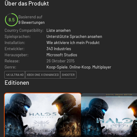
Über das Produkt
Basierend auf
8.5
9 Bewertungen
Country Compatibility:
Liste ansehen
Spielsprachen:
Unterstützte Sprachen ansehen
Installation:
Wie aktiviere ich mein Produkt
Entwickler:
343 Industries
Herausgeber:
Microsoft Studios
Release:
26 Oktober 2015
Genre:
Koop-Spiele
,
Online-Koop
,
Multiplayer
4K ULTRA HD
XBOX ONE X ENHANCED
SHOOTER
Editionen