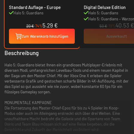
Standard Auflage - Europe
Digital Deluxe Edition
Halo 5: Guardians
Halo 5: Guardians
Halo 5: Guardians – Warzo
5.29 €
40.53 €
Bundle
20 €
-74%
50 €
-19%
Zum Warenkorb hinzufügen
Ausverkauft
Beschreibung
Halo 5: Guardians bietet Ihnen ein grandioses Multiplayer-Erlebnis mit
diversen Modi, umfangreichen Levelbau-Tools und einem neuen Kapitel in
der Saga um den Master Chief. Mit der Xbox One X erleben die Spieler
verbesserte Grafik und gestochen scharfe Bilder in 4K-Auflösung, mit der
das Spiel so gut aussieht wie nie zuvor, wobei konstante 60 fps für ein
flüssiges Gameplay sorgen.
MONUMENTALE KAMPAGNE
Die Fortsetzung des Master-Chief-Epos für bis zu 4 Spieler im Koop-
Modus oder auch im Alleingang erstreckt sich über drei Welten. Eine
unaufhaltbare Macht bedroht die Galaxie und die Spartans von Team
Osiris und Team Blau müssen sich auf eine Reise begeben, die die
Geschichte und Zukunft der Menschheit verändern wird.