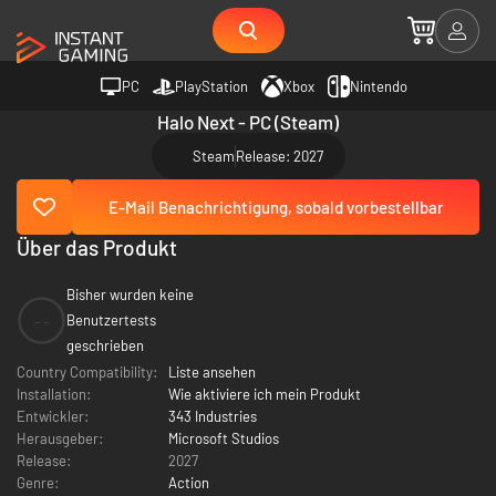
PC
PlayStation
Xbox
Nintendo
Halo Next - PC (Steam)
Steam
Release: 2027
E-Mail Benachrichtigung, sobald vorbestellbar
Über das Produkt
Bisher wurden keine
--
Benutzertests
geschrieben
Country Compatibility:
Liste ansehen
Installation:
Wie aktiviere ich mein Produkt
Entwickler:
343 Industries
Herausgeber:
Microsoft Studios
Release:
2027
Genre:
Action