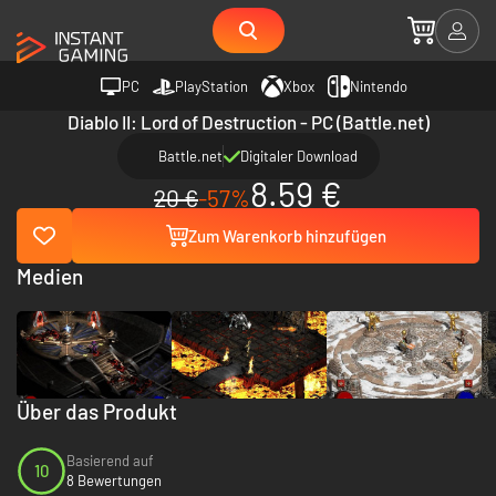
PC
PlayStation
Xbox
Nintendo
Diablo II: Lord of Destruction - PC (Battle.net)
Battle.net
Digitaler Download
8.59 €
20 €
-57%
Zum Warenkorb hinzufügen
Medien
Über das Produkt
Basierend auf
10
8 Bewertungen