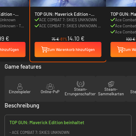
ition -
TOP GUN: Maverick Edition -
TOP GUN: Ma
Vereinigte Staaten
Edition 
s Unknown
ACE COMBAT 7: SKIES UNKNOWN
Ace Combat
 Unknown - TOP
ACE COMBAT 7: SKIES UNKNOWN -
Ace Combat
ft Set
TOP GUN: Maverick Aircraft Set
Season Pas
Ace Combat 
99 €
14.10 €
GUN: Maveri
75 €
-81%
100 €
hinzufügen
Zum Warenkorb hinzufügen
Zum Wa
Game features
Steam-
Steam-
Einzelspieler
Online-PvP
St
Errungenschaften
Sammelkarten
Beschreibung
TOP GUN: Maverick Edition beinhaltet
- ACE COMBAT 7: SKIES UNKNOWN