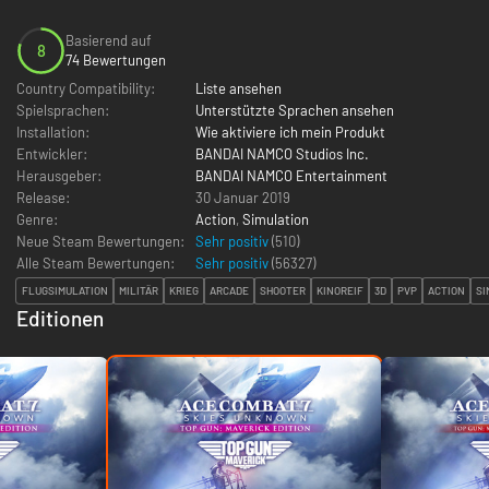
Basierend auf
8
74 Bewertungen
Country Compatibility:
Liste ansehen
Spielsprachen:
Unterstützte Sprachen ansehen
Installation:
Wie aktiviere ich mein Produkt
Entwickler:
BANDAI NAMCO Studios Inc.
Herausgeber:
BANDAI NAMCO Entertainment
Release:
30 Januar 2019
Genre:
Action
,
Simulation
Neue Steam Bewertungen:
Sehr positiv
(510)
Alle Steam Bewertungen:
Sehr positiv
(
56327
)
FLUGSIMULATION
MILITÄR
KRIEG
ARCADE
SHOOTER
KINOREIF
3D
PVP
ACTION
SI
Editionen