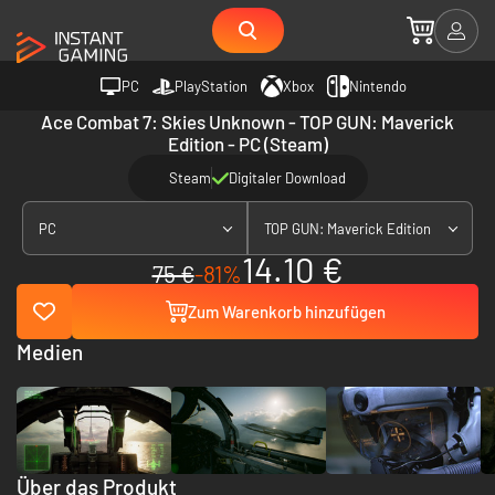
PC
PlayStation
Xbox
Nintendo
Ace Combat 7: Skies Unknown - TOP GUN: Maverick
Edition - PC (Steam)
Steam
Digitaler Download
PC
TOP GUN: Maverick Edition
14.10 €
75 €
-81%
Zum Warenkorb hinzufügen
Medien
Über das Produkt