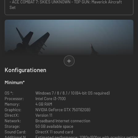
- ACE COMBAT 7: SKIES UNKNOWN - TOP GUN: Maverick Aircraft
Set
Konfigurationen
Minimum
*
OS *:
Windows 7 / 8 / 8.1 / 10 (64-bit OS required)
Processor:
Intel Core i3-7100
Machen Sie sich bereit, in die Lüfte zu steigen! ACE COMBAT 7: SKIES
Memory:
4 GB RAM
UNKNOWN setzt Sie ins Cockpit der fortschrittlichsten Maschinen aller
Graphics:
NVIDIA GeForce GTX 750Ti(2GB)
Zeiten und bietet Ihnen ein packendes Flug-Shooter-Erlebnis, das
DirectX:
Version 11
seinesgleichen sucht. Holen Sie den Feind vom Himmel und kommen Sie
Network:
Broadband Internet connection
lebendig zurück.
Storage:
50 GB available space
Sound Card:
DirectX 11 sound card
– ERLEBEN SIE MITREISSENDE LUFTKÄMPFE IN REALEN FLUGZEUGEN
Additional Notes: