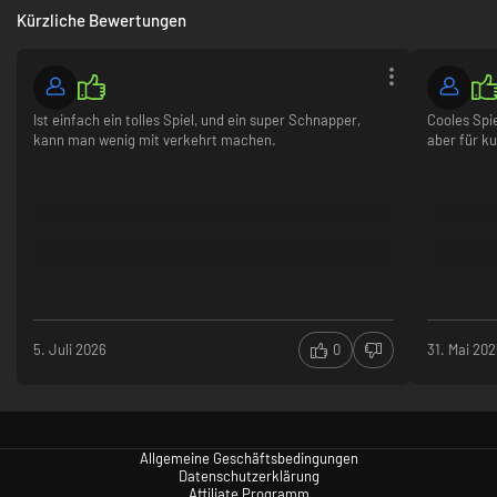
Kürzliche Bewertungen
Ist einfach ein tolles Spiel, und ein super Schnapper,
Cooles Spi
kann man wenig mit verkehrt machen.
aber für k
5. Juli 2026
0
31. Mai 20
Allgemeine Geschäftsbedingungen
Datenschutzerklärung
Affiliate Programm