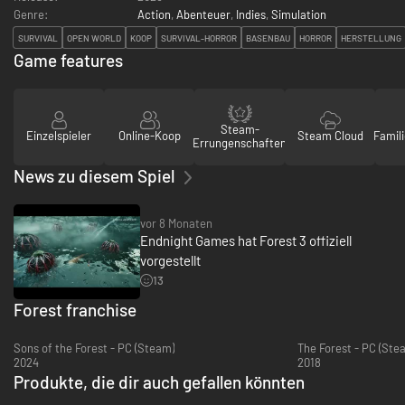
Genre:
Action
,
Abenteuer
,
Indies
,
Simulation
SURVIVAL
OPEN WORLD
KOOP
SURVIVAL-HORROR
BASENBAU
HORROR
HERSTELLUNG
Game features
Steam-
Einzelspieler
Online-Koop
Steam Cloud
Famili
Errungenschaften
News zu diesem Spiel
vor 8 Monaten
Endnight Games hat Forest 3 offiziell
vorgestellt
13
Forest franchise
Sons of the Forest - PC (Steam)
The Forest - PC (Ste
2024
2018
Produkte, die dir auch gefallen könnten
-39%
-73%