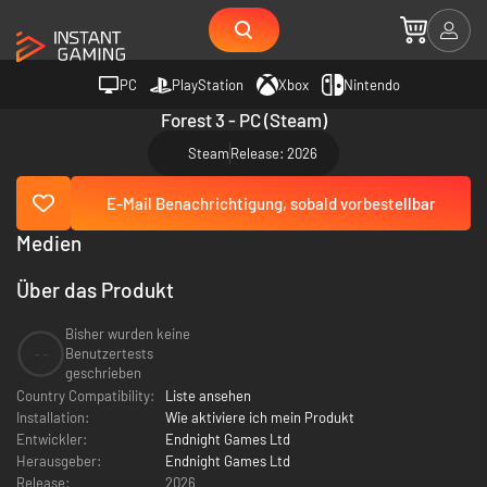
PC
PlayStation
Xbox
Nintendo
Forest 3 - PC (Steam)
Steam
Release: 2026
E-Mail Benachrichtigung, sobald vorbestellbar
Medien
Über das Produkt
Bisher wurden keine
--
Benutzertests
geschrieben
Country Compatibility:
Liste ansehen
Installation:
Wie aktiviere ich mein Produkt
Entwickler:
Endnight Games Ltd
Herausgeber:
Endnight Games Ltd
Release:
2026